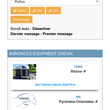
Theme
Titre
Lien
Pas d'avatar
Scroll auto :
Désactiver
Dernier message
-
Premier message
ANNONCES ÉQUIPMENT CHEVAL
1500€
Rhône
Van Cheval Liberté Gold First
30€
Pyrénées-Orientales