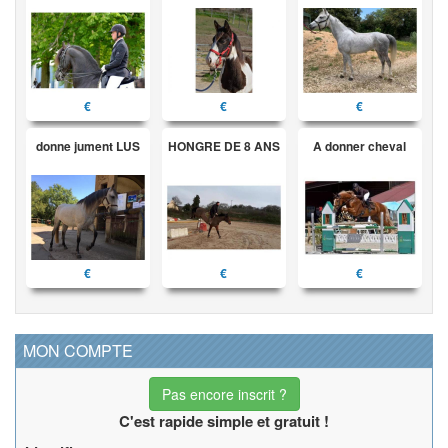
€
€
€
donne jument LUS
HONGRE DE 8 ANS
A donner cheval
€
€
€
MON COMPTE
Pas encore inscrit ?
C'est rapide simple et gratuit !