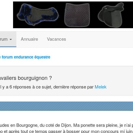
orum
Annuaire
Vacances
e forum endurance équestre
valiers bourguignon ?
Il y a 6 réponses à ce sujet, dernière réponse par
Melek
études en Bourgogne, du coté de Dijon. Ma ponette sera pleine, je n’ai
po et après tout ce temps passer à bosser pour mon concours mi juin