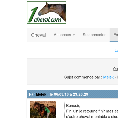
Cheval
Annonces
Se connecter
F
L
Ca
Sujet commencé par :
Melek
- 
Par
Melek
: le 06/03/16 à 23:26:29
Bonsoir,
Fin juin je retourne finir mes 
d’autre cheval montable à dis