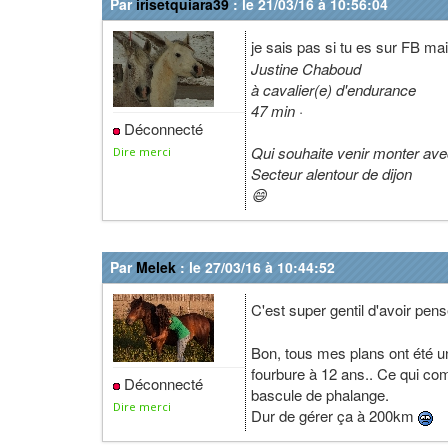
Par
irisetquiara39
: le 21/03/16 à 10:56:04
je sais pas si tu es sur FB mai
Justine Chaboud‎
à cavalier(e) d'endurance
47 min ·
Déconnecté
Qui souhaite venir monter av
Dire merci
Secteur alentour de dijon
😄
Par
Melek
: le 27/03/16 à 10:44:52
C'est super gentil d'avoir pen
Bon, tous mes plans ont été un
fourbure à 12 ans.. Ce qui com
Déconnecté
bascule de phalange.
Dire merci
Dur de gérer ça à 200km