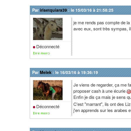
Par
irisetquiara39
: le 15/03/16 à 21:58:25
je me rends pas compte de la 
avec eux, sont très sympas, il
Déconnecté
Dire merci
Par
Melek
: le 16/03/16 à 19:36:19
Je viens de regarder, ça me fa
proposer cash à une écurie
Enfin je dis ça mais je sens
C'est "marrant", ils ont des Li
Déconnecté
j'en apprends sur les arabes et
Dire merci