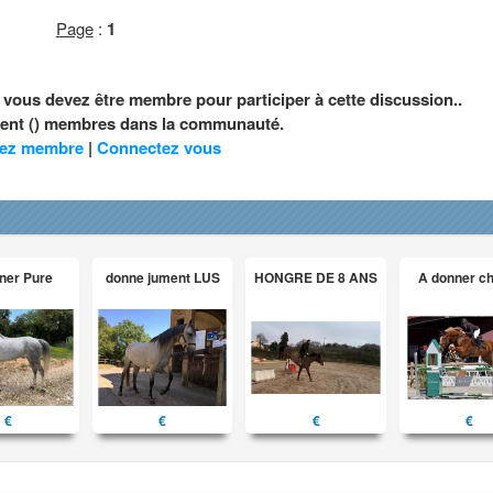
Page
:
1
, vous devez être membre pour participer à cette discussion..
ement () membres dans la communauté.
ez membre
|
Connectez vous
ner Pure
donne jument LUS
HONGRE DE 8 ANS
A donner c
€
€
€
€