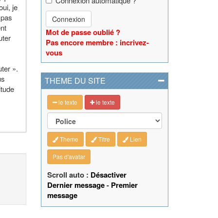
Connexion automatique ?
ui, je
 pas
Connexion
ent
Mot de passe oublié ?
uter
Pas encore membre : incrivez-
vous
uter ».
us
THEME DU SITE
itude
le texte
le texte
Theme
Titre
Lien
Pas d'avatar
Scroll auto :
Désactiver
Dernier message
-
Premier
message