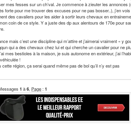
r mes fesses sur un ch’val. Je commence à zieuter les annonces (o
ès forte pour me trouver des excuses pour ne pas bosser..), j’en vois
ent des cavaliers pour les aider à sortir leurs chevaux en entrainem
mon coin de ce style. Y a juste des dp aux alentours de 170e pour sa
re.
ance mais c’est une discipline qui m’attire et j’aimerai vraiment « y go
r qqun qui a des chevaux chez lui et qui cherche un cavalier pour ne pl
j’ai mes bestioles à la maison, je suis autonome en extérieur, j’ai l’hab
véhiculée !
 cette région, ça serai quand même pas de bol qu’il n’y est pas
Messages
1
à
6
,
Page
:
1