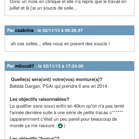
Donc un mois en clinique et elle n'a repris que le travail en
juillet et là j'ai un soucis de selle...
Par
csabrina
: le 02/11/13 à 08:26:37
ah ces selles... elles nous en posent des soucis !
Par
milouz87
: le 02/11/13 à 17:24:00
Quelle(s) sera(ont) votre(vos) monture(s)?
Bebida Gargan, PSAr qui prendra 6 ans en 2014
Les objectifs raisonnables?
La qualifier sans souci enfin en 40km qu'on n'a pas tenté
l'année dernière suite à une série de petits tracas c******
(apparemment c'était un peu pareil pour beaucoup de
monde ça me rassure...
)
Les objectifs "bonus"?