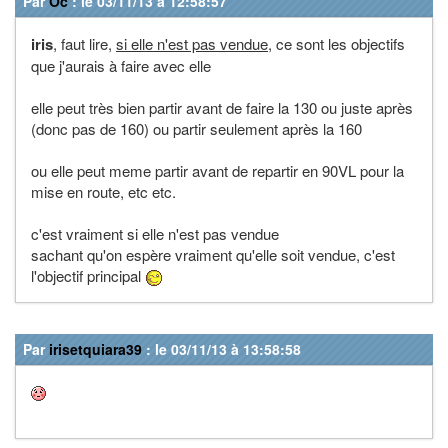
Par
Oc
: le 03/11/13 à 12:58:57
iris
, faut lire,
si elle n'est pas vendue
, ce sont les objectifs
que j'aurais à faire avec elle
elle peut très bien partir avant de faire la 130 ou juste après
(donc pas de 160) ou partir seulement après la 160
ou elle peut meme partir avant de repartir en 90VL pour la
mise en route, etc etc.
c'est vraiment si elle n'est pas vendue
sachant qu'on espère vraiment qu'elle soit vendue, c'est
l'objectif principal
Par
irisetquiara39
: le 03/11/13 à 13:58:58