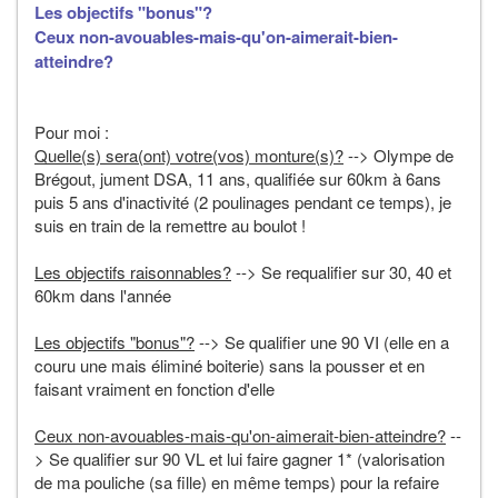
Les objectifs "bonus"?
Ceux non-avouables-mais-qu'on-aimerait-bien-
atteindre?
Pour moi :
Quelle(s) sera(ont) votre(vos) monture(s)?
--> Olympe de
Brégout, jument DSA, 11 ans, qualifiée sur 60km à 6ans
puis 5 ans d'inactivité (2 poulinages pendant ce temps), je
suis en train de la remettre au boulot !
Les objectifs raisonnables?
--> Se requalifier sur 30, 40 et
60km dans l'année
Les objectifs "bonus"?
--> Se qualifier une 90 VI (elle en a
couru une mais éliminé boiterie) sans la pousser et en
faisant vraiment en fonction d'elle
Ceux non-avouables-mais-qu'on-aimerait-bien-atteindre?
--
> Se qualifier sur 90 VL et lui faire gagner 1* (valorisation
de ma pouliche (sa fille) en même temps) pour la refaire