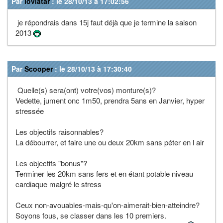
Par
loviatar
: le 28/10/13 à 17:02:56
je répondrais dans 15j faut déjà que je termine la saison
2013
Par
Scooper
: le 28/10/13 à 17:30:40
Quelle(s) sera(ont) votre(vos) monture(s)?
Vedette, jument onc 1m50, prendra 5ans en Janvier, hyper
stressée
Les objectifs raisonnables?
La débourrer, et faire une ou deux 20km sans péter en l air
Les objectifs "bonus"?
Terminer les 20km sans fers et en étant potable niveau
cardiaque malgré le stress
Ceux non-avouables-mais-qu'on-aimerait-bien-atteindre?
Soyons fous, se classer dans les 10 premiers.