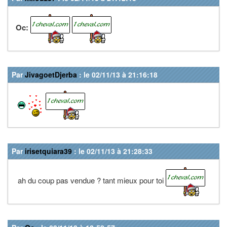
Oc:
Par
JivagoetDjerba
: le 02/11/13 à 21:16:18
Par
irisetquiara39
: le 02/11/13 à 21:28:33
ah du coup pas vendue ? tant mieux pour toi