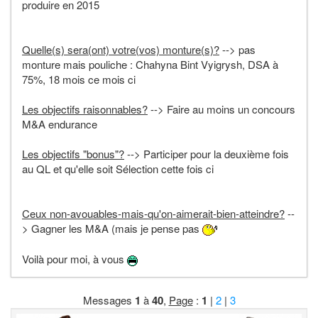
produire en 2015
Quelle(s) sera(ont) votre(vos) monture(s)?
--> pas
monture mais pouliche : Chahyna Bint Vyigrysh, DSA à
75%, 18 mois ce mois ci
Les objectifs raisonnables?
--> Faire au moins un concours
M&A endurance
Les objectifs "bonus"?
--> Participer pour la deuxième fois
au QL et qu'elle soit Sélection cette fois ci
Ceux non-avouables-mais-qu'on-aimerait-bien-atteindre?
--
> Gagner les M&A (mais je pense pas
Voilà pour moi, à vous
Messages
1
à
40
,
Page
:
1
|
2
|
3