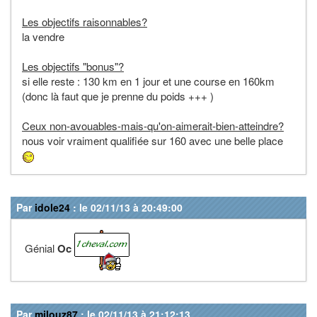
Les objectifs raisonnables?
la vendre
Les objectifs "bonus"?
si elle reste : 130 km en 1 jour et une course en 160km
(donc là faut que je prenne du poids +++ )
Ceux non-avouables-mais-qu'on-aimerait-bien-atteindre?
nous voir vraiment qualifiée sur 160 avec une belle place
Par
idole24
: le 02/11/13 à 20:49:00
Génial
Oc
Par
milouz87
: le 02/11/13 à 21:12:13