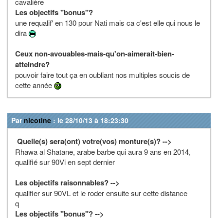
cavalière
Les objectifs "bonus"?
une requalif' en 130 pour Nati mais ca c'est elle qui nous le
dira
Ceux non-avouables-mais-qu'on-aimerait-bien-
atteindre?
pouvoir faire tout ça en oubliant nos multiples soucis de
cette année
Par
nicotine
: le 28/10/13 à 18:23:30
Quelle(s) sera(ont) votre(vos) monture(s)? -->
Rhawa al Shatane, arabe barbe qui aura 9 ans en 2014,
qualifié sur 90Vi en sept dernier
Les objectifs raisonnables? -->
qualifier sur 90VL et le roder ensuite sur cette distance
q
Les objectifs "bonus"? -->