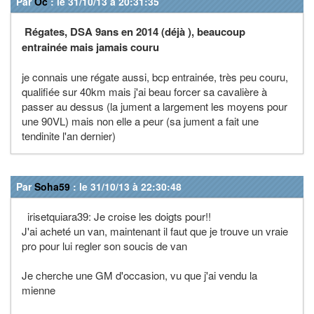
Par
Oc
: le 31/10/13 à 20:31:35
Régates, DSA 9ans en 2014 (déjà ), beaucoup
entrainée mais jamais couru
je connais une régate aussi, bcp entrainée, très peu couru,
qualifiée sur 40km mais j'ai beau forcer sa cavalière à
passer au dessus (la jument a largement les moyens pour
une 90VL) mais non elle a peur (sa jument a fait une
tendinite l'an dernier)
Par
Soha59
: le 31/10/13 à 22:30:48
irisetquiara39: Je croise les doigts pour!!
J'ai acheté un van, maintenant il faut que je trouve un vraie
pro pour lui regler son soucis de van
Je cherche une GM d'occasion, vu que j'ai vendu la
mienne