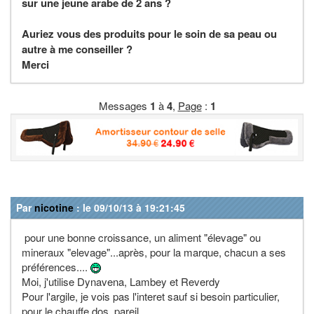
sur une jeune arabe de 2 ans ?
Auriez vous des produits pour le soin de sa peau ou
autre à me conseiller ?
Merci
Messages
1
à
4
,
Page
:
1
Par
nicotine
: le 09/10/13 à 19:21:45
pour une bonne croissance, un aliment "élevage" ou
mineraux "elevage"...après, pour la marque, chacun a ses
préférences....
Moi, j'utilise Dynavena, Lambey et Reverdy
Pour l'argile, je vois pas l'interet sauf si besoin particulier,
pour le chauffe dos..pareil...