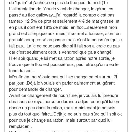
de "grain" et j'achète en plus du floc pour le midi (1l)
L'alimentation de l'écurie vient de changer, le gérant est
passé au floc galloway...j'ai regardé la compo c'est pas
fameux 12.5% de prot et seulement 4% de mat grasse, et
en plus il contient 18% de mais, en floc...seulement mon
grand est allergique aux mais, il se met a tousser, alors en
granulé compressé ca passe mais c'est la poussière qui le
fait pas...La je ne peux pas dire si il fait son allergie ou pas
car c'est seulement depuis vendredi que ça a changé
Hier soir quand je lui met sa ration après notre sortie, je
trouve que le floc est poussiéreux, peut etre qu'on a eu le
fond du sac...
M'enfin ca me réjouie pas qu'il se mange ca et surtout 7l
par jour...Déjà je voulais en parler calmement au gérant
pour demander de changer.
Avant ce changement de nourriture, je voulais lui prendre
des sacs de royal horse endurance adjust pour qu'il lui en
donne un peu dans la ration, mais maintenant je ne sais
plus du tout quoi faire...Déjà je ne suis pas sûre qu'il soit ok
pour que je change sa ration, mais surtout par quoi lui
remplacer...