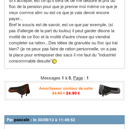
Si il accepte, est ce qu'il sera ok de me déduire le prix du
floc de la pension pour que je prenne moi même ce que je
veux comme alim ou est ce que je vais devoir encore
payer...
Bref le soucis est de savoir, est ce que par exemple, (si
pas d'allergie de la part du loulou) il peut garder disons la
moitié de ce floc et la moitié d'autre chose qui viendrai
completer sa ration...Des idées de granulés ou floc qui irai
bien? (je ne peux pas faire de ration personnelle, on a pas
la place pour entreposer des sacs il me faut du "industriel
consommable desuite"
Messages
1
à
5
,
Page
:
1
Par
pascale
: le 30/09/13 à 11:49:52