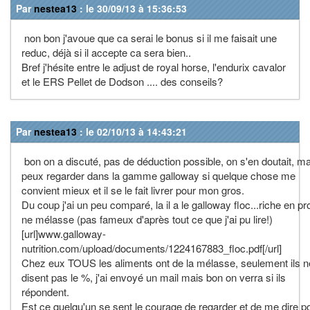
Par
nestea13
: le 30/09/13 à 15:36:53
non bon j'avoue que ca serai le bonus si il me faisait une
reduc, déjà si il accepte ca sera bien..
Bref j'hésite entre le adjust de royal horse, l'endurix cavalor
et le ERS Pellet de Dodson .... des conseils?
Par
nestea13
: le 02/10/13 à 14:43:21
bon on a discuté, pas de déduction possible, on s'en doutait, ma
peux regarder dans la gamme galloway si quelque chose me
convient mieux et il se le fait livrer pour mon gros.
Du coup j'ai un peu comparé, la il a le galloway floc...riche en pro
ne mélasse (pas fameux d'après tout ce que j'ai pu lire!)
[url]www.galloway-
nutrition.com/upload/documents/1224167883_floc.pdf[/url]
Chez eux TOUS les aliments ont de la mélasse, seulement ils n
disent pas le %, j'ai envoyé un mail mais bon on verra si ils
répondent.
Est ce quelqu'un se sent le courage de regarder et de me dire p