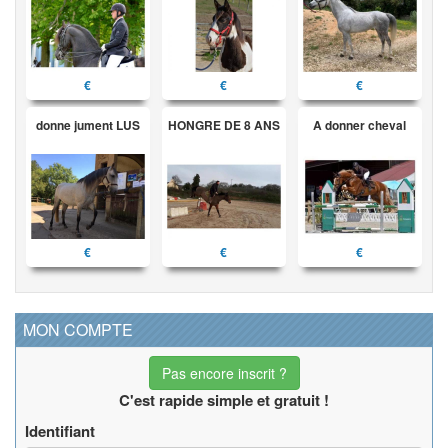
€
€
€
donne jument LUS
HONGRE DE 8 ANS
A donner cheval
€
€
€
MON COMPTE
Pas encore inscrit ?
C'est rapide simple et gratuit !
Identifiant