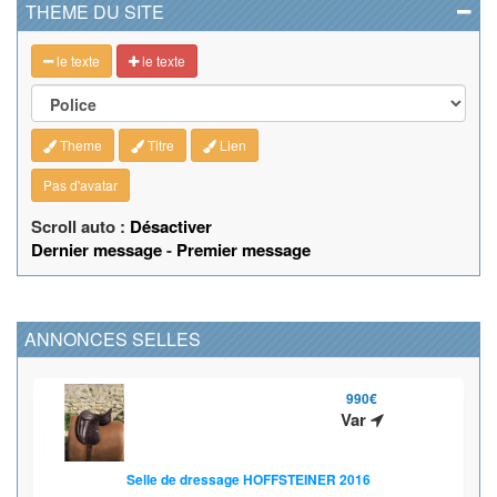
THEME DU SITE
le texte
le texte
Theme
Titre
Lien
Pas d'avatar
Scroll auto :
Désactiver
Dernier message
-
Premier message
ANNONCES SELLES
990€
Var
Selle de dressage HOFFSTEINER 2016