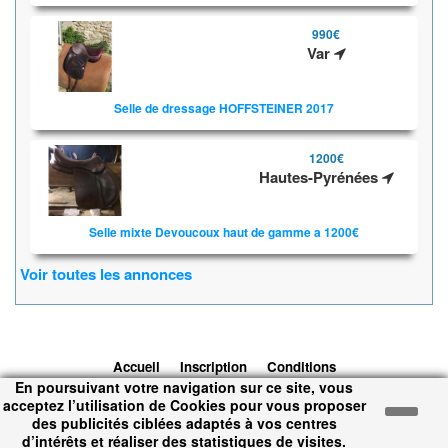
990€
Var
Selle de dressage HOFFSTEINER 2017
1200€
Hautes-Pyrénées
Selle mixte Devoucoux haut de gamme a 1200€
Voir toutes les annonces
Accueil
Inscription
Conditions
En poursuivant votre navigation sur ce site, vous
d'utilisation
Contacts
© 2026 1cheval.com
Ecurie Virtuelle -
acceptez l’utilisation de Cookies pour vous proposer
Jeu Cheval
des publicités ciblées adaptés à vos centres
Temps d'exécution : 0.879 secondes.
d’intérêts et réaliser des statistiques de visites.