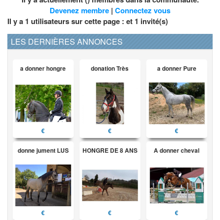
Devenez membre
|
Connectez vous
Il y a 1 utilisateurs sur cette page : et
1
invité(s)
LES DERNIÈRES ANNONCES
a donner hongre
donation Très
a donner Pure
€
€
€
donne jument LUS
HONGRE DE 8 ANS
A donner cheval
€
€
€