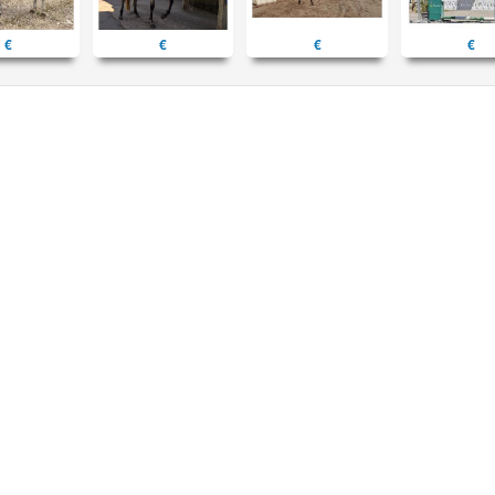
€
€
€
€