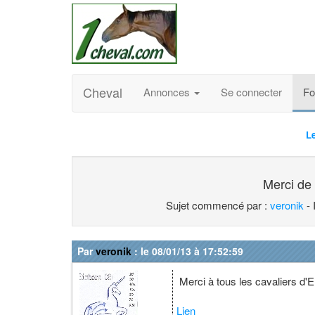
Cheval
Annonces
Se connecter
F
L
Merci de 
Sujet commencé par :
veronik
- 
Par
veronik
: le 08/01/13 à 17:52:59
Merci à tous les cavaliers d'
Lien