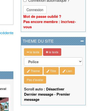
Connexion automatique ?
Connexion
Mot de passe oublié ?
Pas encore membre : incrivez-
vous
écédente
THEME DU SITE
le texte
le texte
Theme
Titre
Lien
Pas d'avatar
Scroll auto :
Désactiver
heval
Dernier message
-
Premier
message