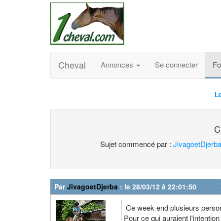
Cheval
Annonces
Se connecter
F
L
C
Sujet commencé par :
JivagoetDjerb
Par
JivagoetDjerba
: le 28/03/12 à 22:01:50
Ce week end plusieurs person
Pour ce qui auraient l'intention