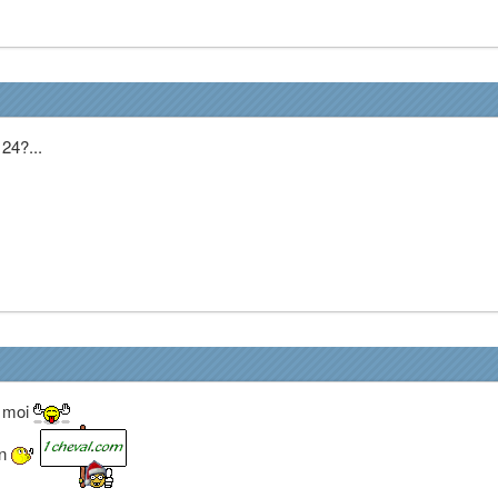
24?...
c moi
un