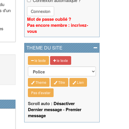
Connexion automatique ?
 du
s d'un
Connexion
Mot de passe oublié ?
Pas encore membre : incrivez-
es
vous
THEME DU SITE
le texte
le texte
Theme
Titre
Lien
Pas d'avatar
Scroll auto :
Désactiver
Dernier message
-
Premier
message