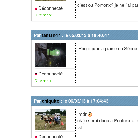
c'est ou Pontonx? je ne l'ai pa
Déconnecté
Dire merci
Par
fanfan47
: le 05/03/13 à 18:40:47
Pontonx = la plaine du Séqu
Déconnecté
Dire merci
Par
chiquito
: le 06/03/13 à 17:04:43
mdr
ok je serai donc a Pontonx et 
lol
Déconnecté