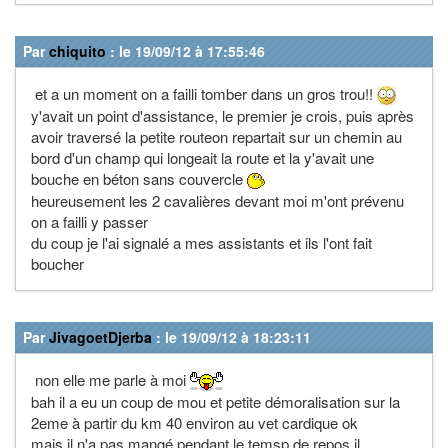
Par
chiquito
: le 19/09/12 à 17:55:46
et a un moment on a failli tomber dans un gros trou!!
y'avait un point d'assistance, le premier je crois, puis après
avoir traversé la petite routeon repartait sur un chemin au
bord d'un champ qui longeait la route et la y'avait une
bouche en béton sans couvercle
heureusement les 2 cavalières devant moi m'ont prévenu
on a failli y passer
du coup je l'ai signalé a mes assistants et ils l'ont fait
boucher
Par
JivagoetDjerba
: le 19/09/12 à 18:23:11
non elle me parle à moi
bah il a eu un coup de mou et petite démoralisation sur la
2eme à partir du km 40 environ au vet cardique ok
mais il n'a pas mangé pendant le temsp de repos il