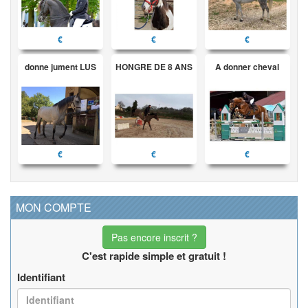
€
€
€
donne jument LUS
HONGRE DE 8 ANS
A donner cheval
€
€
€
MON COMPTE
Pas encore inscrit ?
C'est rapide simple et gratuit !
Identifiant