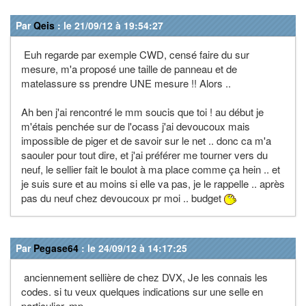
Par
Qeis
: le 21/09/12 à 19:54:27
Euh regarde par exemple CWD, censé faire du sur
mesure, m'a proposé une taille de panneau et de
matelassure ss prendre UNE mesure !! Alors ..
Ah ben j'ai rencontré le mm soucis que toi ! au début je
m'étais penchée sur de l'ocass j'ai devoucoux mais
impossible de piger et de savoir sur le net .. donc ca m'a
saouler pour tout dire, et j'ai préférer me tourner vers du
neuf, le sellier fait le boulot à ma place comme ça hein .. et
je suis sure et au moins si elle va pas, je le rappelle .. après
pas du neuf chez devoucoux pr moi .. budget
Par
Pegase64
: le 24/09/12 à 14:17:25
anciennement sellière de chez DVX, Je les connais les
codes. si tu veux quelques indications sur une selle en
particulier, mp.