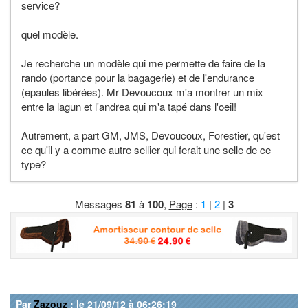
service?
quel modèle.
Je recherche un modèle qui me permette de faire de la
rando (portance pour la bagagerie) et de l'endurance
(epaules libérées). Mr Devoucoux m'a montrer un mix
entre la lagun et l'andrea qui m'a tapé dans l'oeil!
Autrement, a part GM, JMS, Devoucoux, Forestier, qu'est
ce qu'il y a comme autre sellier qui ferait une selle de ce
type?
Messages
81
à
100
,
Page
:
1
|
2
|
3
Par
Zazouz
: le 21/09/12 à 06:26:19