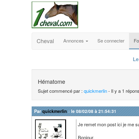
Cheval
Annonces
Se connecter
F
Le
Hématome
Sujet commencé par :
quickmerlin
- Il y a 1 répo
Par
quickmerlin
: le 08/02/08 à 21:54:31
Je remet mon post ici je me 
Bonjour,