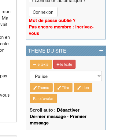
Connexion automatique ?
ue mon
Connexion
d. Ma
Mot de passe oublié ?
vait
Pas encore membre : incrivez-
vous
ron en
fecte
 on
THEME DU SITE
le texte
le texte
 pas
Theme
Titre
Lien
 vous
Pas d'avatar
Scroll auto :
Désactiver
Dernier message
-
Premier
message