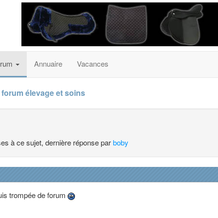
orum
Annuaire
Vacances
 forum élevage et soins
nses à ce sujet, dernière réponse par
boby
suis trompée de forum