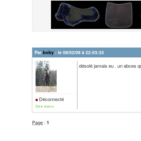
Par
boby
: le 08/02/08 à 22:03:33
désolé jamais eu . un abces 
Déconnecté
Dire merci
Page
:
1