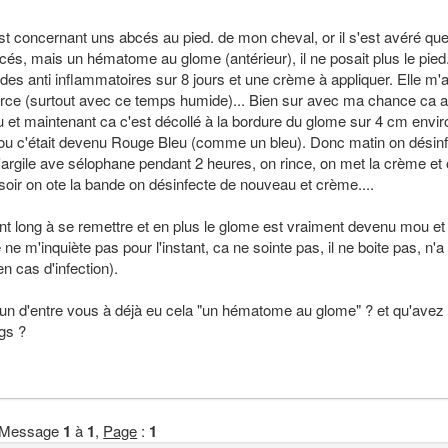
 post concernant uns abcés au pied. de mon cheval, or il s'est avéré q
bcés, mais un hématome au glome (antérieur), il ne posait plus le pie
 des anti inflammatoires sur 8 jours et une crème à appliquer. Elle m'a
a perce (surtout avec ce temps humide)... Bien sur avec ma chance ca a
rou et maintenant ca c'est décollé à la bordure du glome sur 4 cm envi
oit ou c'était devenu Rouge Bleu (comme un bleu). Donc matin on désin
l'argile ave sélophane pendant 2 heures, on rince, on met la crème et
 soir on ote la bande on désinfecte de nouveau et crème....
nt long à se remettre et en plus le glome est vraiment devenu mou et
 ne m'inquiète pas pour l'instant, ca ne sointe pas, il ne boite pas, n'a
en cas d'infection).
l'un d'entre vous à déjà eu cela "un hématome au glome" ? et qu'avez
ngs ?
Message
1
à
1
,
Page
:
1