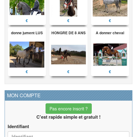
€
€
€
donne jument LUS
HONGRE DE 8 ANS
A donner cheval
€
€
€
MON COMPTE
Pas encore inscrit ?
C'est rapide simple et gratuit !
Identifiant