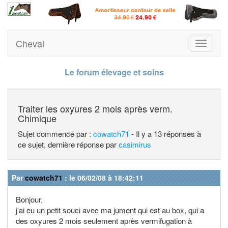
Cheval
Toggle
navigati
Le forum élevage et soins
Traiter les oxyures 2 mois après verm.
Chimique
Sujet commencé par :
cowatch71
- Il y a 13 réponses à
ce sujet, dernière réponse par
casimirus
Par
cowatch71
: le 06/02/08 à 18:42:11
Bonjour,
j'ai eu un petit souci avec ma jument qui est au box, qui a
des oxyures 2 mois seulement après vermifugation à