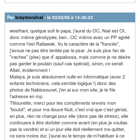
Par
braymondval
: le 03/02/08 à 14:36:23
westhani, quelque soit le papa, j'aurai du OC, Naé est OI,
donc même génotypée, ben...OC même avec un PP agréé
comme l'est Raitawak. Vu le caractère de la "fiancée",
j'avoue ne pas être tentée par le psar. Je suis plus fan de
"vaches" (pies) que d' appaloosa, mais comme je ne désire
pas garder le poulain (sauf cas spécial), sinon, ce serait
Altair, évidemment !
Malaya, je suis absolument nulle en informatique (avec 2
enfants techniciens, cela semble logique !) donc des
photos de Nabissounet, j'en ai sur mon site, je te file
l'adresse en mp.
Tittounette, merci pour tes compliments envers mon
"boulot", et pour ma douce Nuit, c'est vrai que c'est génial,
en plus, rien ne change pour elle (donc pas de stress), elle
continuera à être dorloter comme avant (en plus je voulias
pas la vendre) et si un jour elle doit réellement me quitter,
ce sera moins dur, j'aurai eu le temps de m'habituer à ce