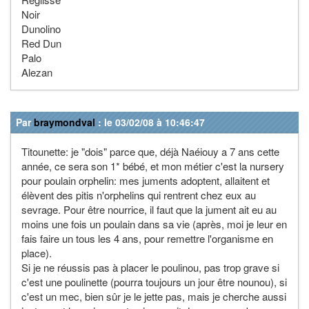
Noir
Dunolino
Red Dun
Palo
Alezan
Par
braymondval
: le 03/02/08 à 10:46:47
Titounette: je "dois" parce que, déjà Naéiouy a 7 ans cette
année, ce sera son 1* bébé, et mon métier c'est la nursery
pour poulain orphelin: mes juments adoptent, allaitent et
élèvent des pitis n'orphelins qui rentrent chez eux au
sevrage. Pour être nourrice, il faut que la jument ait eu au
moins une fois un poulain dans sa vie (après, moi je leur en
fais faire un tous les 4 ans, pour remettre l'organisme en
place).
Si je ne réussis pas à placer le poulinou, pas trop grave si
c'est une poulinette (pourra toujours un jour être nounou), si
c'est un mec, bien sûr je le jette pas, mais je cherche aussi