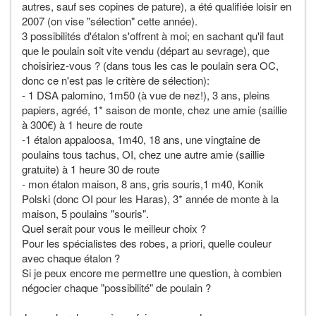
autres, sauf ses copines de pature), a été qualifiée loisir en
2007 (on vise "sélection" cette année).
3 possibilités d'étalon s'offrent à moi; en sachant qu'il faut
que le poulain soit vite vendu (départ au sevrage), que
choisiriez-vous ? (dans tous les cas le poulain sera OC,
donc ce n'est pas le critère de sélection):
- 1 DSA palomino, 1m50 (à vue de nez!), 3 ans, pleins
papiers, agréé, 1* saison de monte, chez une amie (saillie
à 300€) à 1 heure de route
-1 étalon appaloosa, 1m40, 18 ans, une vingtaine de
poulains tous tachus, OI, chez une autre amie (saillie
gratuite) à 1 heure 30 de route
- mon étalon maison, 8 ans, gris souris,1 m40, Konik
Polski (donc OI pour les Haras), 3* année de monte à la
maison, 5 poulains "souris".
Quel serait pour vous le meilleur choix ?
Pour les spécialistes des robes, a priori, quelle couleur
avec chaque étalon ?
Si je peux encore me permettre une question, à combien
négocier chaque "possibilité" de poulain ?