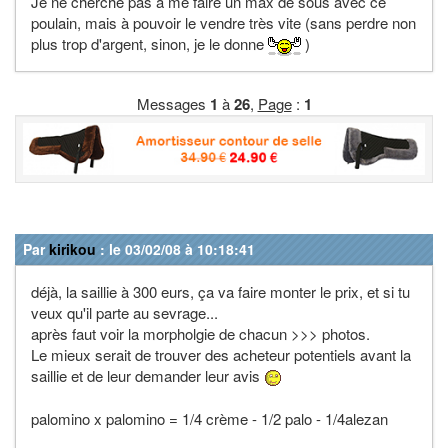
Je ne cherche pas à me faire un max de sous avec ce
poulain, mais à pouvoir le vendre très vite (sans perdre non
plus trop d'argent, sinon, je le donne
)
Messages
1
à
26
,
Page
:
1
Par
kirikou
: le 03/02/08 à 10:18:41
déjà, la saillie à 300 eurs, ça va faire monter le prix, et si tu
veux qu'il parte au sevrage...
après faut voir la morpholgie de chacun >>> photos.
Le mieux serait de trouver des acheteur potentiels avant la
saillie et de leur demander leur avis
palomino x palomino = 1/4 crème - 1/2 palo - 1/4alezan