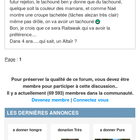
futur rejeton, le tachouné ben y donne que du tachouné,
quelque soit la couleur des mamans, et comme Naé
montre une croupe tachetée (tâches alezan très clair)
même pas drôle, on va avoir un tachouné
Bon, je crois que ce sera Raitawak qui va avoir la
préférence....
Dans 4 ans.....qui sait, un Altaïr ?
Page
:
1
Pour préserver la qualité de ce forum, vous devez être
membre pour participer à cette discussion..
Il y a actuellement (69 593) membres dans la communauté.
Devenez membre
|
Connectez vous
LES DERNIÈRES ANNONCES
a donner hongre
donation Très
a donner Pure