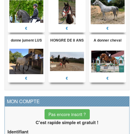
€
€
€
donne jument LUS
HONGRE DE 8 ANS
A donner cheval
€
€
€
MON COMPTE
Pas encore inscrit ?
C'est rapide simple et gratuit !
Identifiant