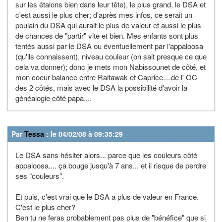
sur les étalons bien dans leur tête), le plus grand, le DSA et
c'est aussi le plus cher; d'après mes infos, ce serait un
poulain du DSA qui aurait le plus de valeur et aussi le plus
de chances de "partir" vite et bien. Mes enfants sont plus
tentés aussi par le DSA ou éventuellement par l'appaloosa
(qu'ils connaissent), niveau couleur (on sait presque ce que
cela va donner); donc je mets mon Nabissounet de côté, et
mon coeur balance entre Raitawak et Caprice....de l' OC
des 2 côtés, mais avec le DSA la possibilité d'avoir la
généalogie côté papa....
Par
Tessa
: le 04/02/08 à 09:35:29
Le DSA sans hésiter alors... parce que les couleurs côté
appaloosa.... ça bouge jusqu'à 7 ans... et il risque de perdre
ses "couleurs".
Et puis, c'est vrai que le DSA a plus de valeur en France.
C'est le plus cher?
Ben tu ne feras probablement pas plus de "bénéfice" que si