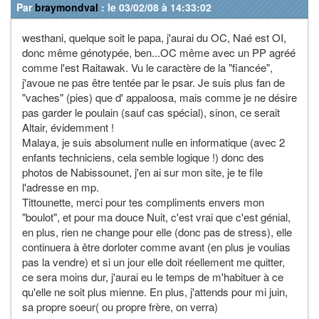
Par
braymondval
: le 03/02/08 à 14:33:02
westhani, quelque soit le papa, j'aurai du OC, Naé est OI,
donc même génotypée, ben...OC même avec un PP agréé
comme l'est Raitawak. Vu le caractère de la "fiancée",
j'avoue ne pas être tentée par le psar. Je suis plus fan de
"vaches" (pies) que d' appaloosa, mais comme je ne désire
pas garder le poulain (sauf cas spécial), sinon, ce serait
Altair, évidemment !
Malaya, je suis absolument nulle en informatique (avec 2
enfants techniciens, cela semble logique !) donc des
photos de Nabissounet, j'en ai sur mon site, je te file
l'adresse en mp.
Tittounette, merci pour tes compliments envers mon
"boulot", et pour ma douce Nuit, c'est vrai que c'est génial,
en plus, rien ne change pour elle (donc pas de stress), elle
continuera à être dorloter comme avant (en plus je voulias
pas la vendre) et si un jour elle doit réellement me quitter,
ce sera moins dur, j'aurai eu le temps de m'habituer à ce
qu'elle ne soit plus mienne. En plus, j'attends pour mi juin,
sa propre soeur( ou propre frère, on verra)