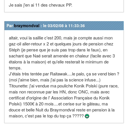
Je sais j'en ai 11 des chevaux PP.
Par
braymondval
: le 03/02/08 à 11:33:36
altair, voui la saillie c'est 200, mais je compte aussi mon
gaz-oil aller-retour x 2 et quelques jours de pension chez
Stéph (je pense que je suis pas trop dans le faux), en
sachant que Naé serait amenée en chaleur (facile avec 3
étalons à la maison) et qu'elle resterait le minimum de
temps.
J'étais très tentée par Raitawak....le palo, ça se vend bien ?
(moi j'aime bien, mais j'ai pas la science infuse...)
Titounette: j'ai vendue ma pouliche Konik Polski (pure race,
mais non reconnue par les HN, donc ONC, mais avec
certificat d'origine de l' Association Française du Konik
Polski) 1500€ à 20 mois....et cerise sur le gâteau, ma
douce et belle Nuit du Braymondval reste en pension à la
maison, c'est pas le top du top ça ?????