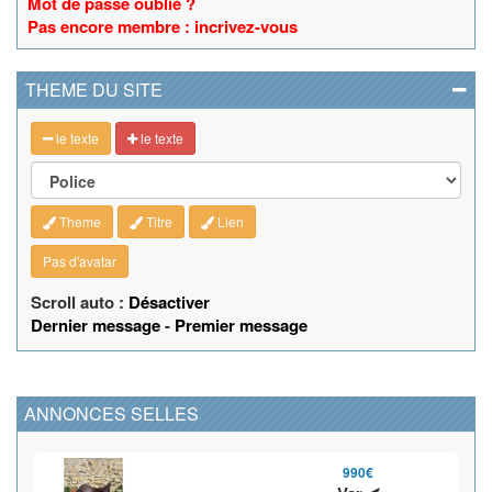
Mot de passe oublié ?
Pas encore membre : incrivez-vous
THEME DU SITE
le texte
le texte
Theme
Titre
Lien
Pas d'avatar
Scroll auto :
Désactiver
Dernier message
-
Premier message
ANNONCES SELLES
990€