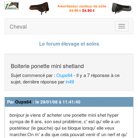
Cheval
Toggle
navigati
Le forum élevage et soins
Boiterie ponette mini shetland
Sujet commencé par :
Oups64
- Il y a 7 réponses à ce
sujet, dernière réponse par
ln49
Par
Oups64
: le 29/01/08 à 11:41:40
bonjour je viens d' acheter une ponette mini shet hyper
sympa de 8 ans, son seul problème, c' est qu' elle a un
postérieur (le gauche) qui se bloque lorsqu' elle veux
marcher.On m' a dis que cela pouvait venir d' un nerf et qu'