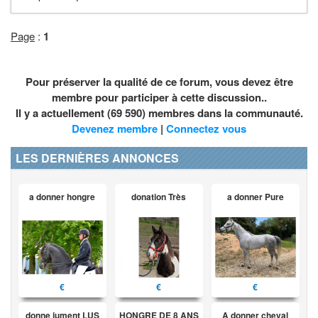
Page
:
1
Pour préserver la qualité de ce forum, vous devez être
membre pour participer à cette discussion..
Il y a actuellement (69 590) membres dans la communauté.
Devenez membre
|
Connectez vous
LES DERNIÈRES ANNONCES
a donner hongre
donation Très
a donner Pure
€
€
€
donne jument LUS
HONGRE DE 8 ANS
A donner cheval