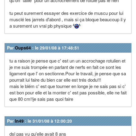
qu'on "taille" pour un accrochement de rotule pas le nerf
tu peut surement essayer des exercice de muscu pour lui
musclé les jarrets d'abord , mais si ça bloque beaucoup il y
a surement un vrai pb physique
Par
Oups64
: le 29/01/08 à 17:48:51
tu a raison je pense que c' est un un accrochage rotulien et
je me suis trompée en parlant de nerfs en fait ce sont les
ligament que l' on sectionne.Pour le travail, je pense que sa
pourrait lui faire du bien car elle est trés dodu!!!
mais le blém c' est que tourner en longe je ne sais pas si c'
est bon pour elle et la monter c' est pas possible, elle ne fait
que 80 cm!!je sais pas quoi faire
Par
ln49
: le 31/01/08 à 12:00:20
dsl pas vu qu'elle avait 8 ans