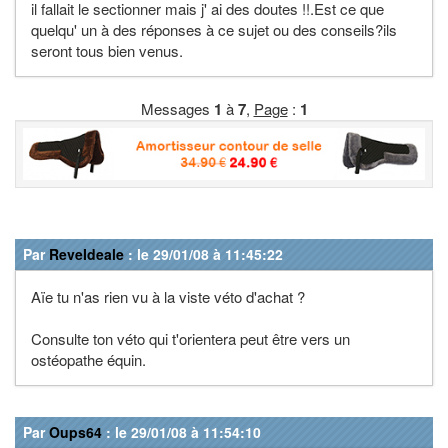
il fallait le sectionner mais j' ai des doutes !!.Est ce que
quelqu' un à des réponses à ce sujet ou des conseils?ils
seront tous bien venus.
Messages
1
à
7
,
Page
:
1
Par
ReveIdeale
: le 29/01/08 à 11:45:22
Aïe tu n'as rien vu à la viste véto d'achat ?
Consulte ton véto qui t'orientera peut être vers un
ostéopathe équin.
Par
Oups64
: le 29/01/08 à 11:54:10