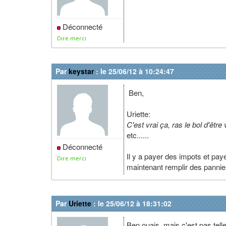
Déconnecté
Dire merci
Par
keystar
: le 25/06/12 à 10:24:47
Ben,
Uriette:
C'est vrai ça, ras le bol d'être
etc......
Déconnecté
Il y a payer des impots et pa
Dire merci
maintenant remplir des panniers
Par
Uriette
: le 25/06/12 à 18:31:02
Ben ouais, mais c'est pas tell