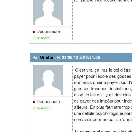
Déconnecté
Dire merci
Par
Uriette
: le 23/06/12 à 09:24:05
C'est vrai ça, ras le bol d'êt
payer pour l'école des gosses 
me ferais chier à payer pour l
grosses tronches de victimes,
en vtt le fait qu'il y ait des n
de payer des impôts pour inde
Déconnecté
ailleurs. En plus faut être tro
Dire merci
une cellule psychologique parc
rien avoir comme ça ils n'aurai
Je pense moi aussi que je vais