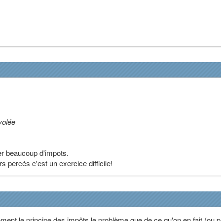
 volée
yer beaucoup d'impots.
 percés c'est un exercice difficile!
ement le principe des impôts le problème que de ce qu'on en fait (ou p