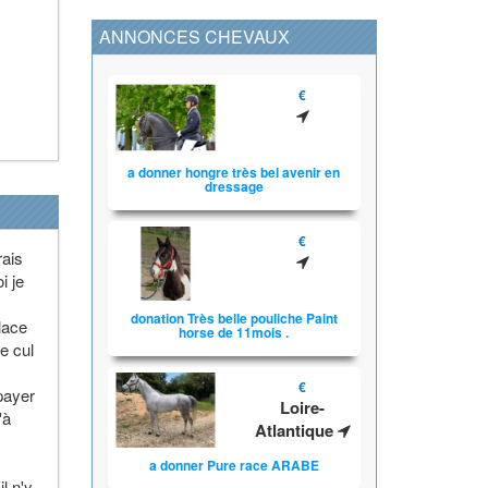
ANNONCES CHEVAUX
€
a donner hongre très bel avenir en
dressage
€
rais
i je
donation Très belle pouliche Paint
lace
horse de 11mois .
le cul
€
 payer
Loire-
'à
Atlantique
a donner Pure race ARABE
l n'y