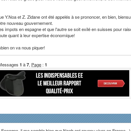
ue Y.Noa et Z. Zidane ont été appelés à se prononcer, en bien, biensu
notre nouveau gouvernement.
ses impots en espagne et que l'autre se soit exilé en suisses pour rai
 doute quant à leur expertise économique!
bien on va nous piquer!
Messages
1
à
7
,
Page
:
1
n Espagne, il me semble bien que Noah est revenu vivre en France...)