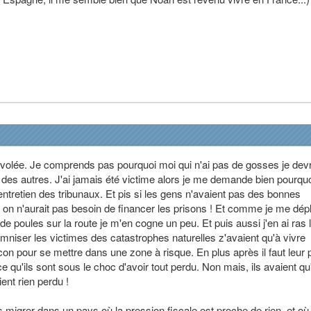
re volée. Je comprends pas pourquoi moi qui n'ai pas de gosses je dev
des autres. J'ai jamais été victime alors je me demande bien pourquo
'entretien des tribunaux. Et pis si les gens n'avaient pas des bonnes
 on n'aurait pas besoin de financer les prisons ! Et comme je me dép
ids de poules sur la route je m'en cogne un peu. Et puis aussi j'en ai ras 
mniser les victimes des catastrophes naturelles z'avaient qu'à vivre
p con pour se mettre dans une zone à risque. En plus après il faut leur
e qu'ils sont sous le choc d'avoir tout perdu. Non mais, ils avaient qu
ent rien perdu !
 migrer dans un pays où la pression fiscale est proche de rien, et où i