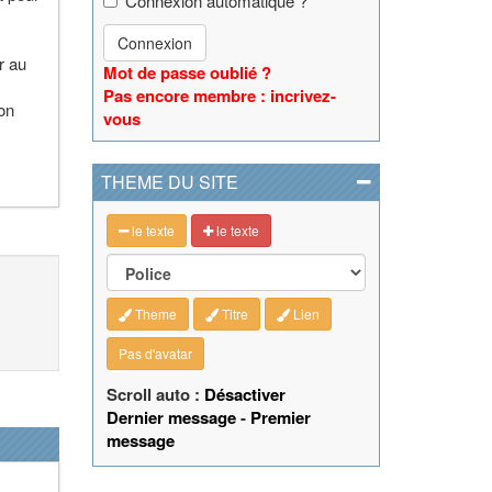
Connexion automatique ?
Connexion
r au
Mot de passe oublié ?
Pas encore membre : incrivez-
son
vous
THEME DU SITE
le texte
le texte
Theme
Titre
Lien
Pas d'avatar
Scroll auto :
Désactiver
Dernier message
-
Premier
message