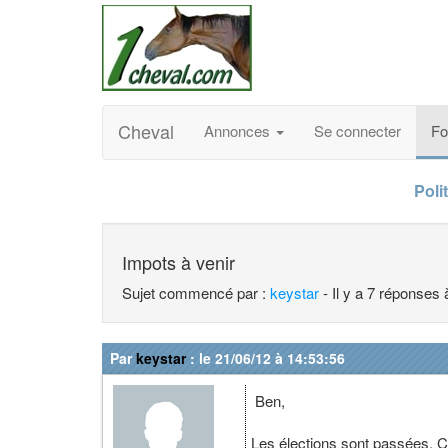
Cheval
Annonces
Se connecter
F
Poli
Impots à venir
Sujet commencé par :
keystar
- Il y a 7 réponses 
Par
keystar
: le 21/06/12 à 14:53:56
Ben,
Les élections sont passées. C