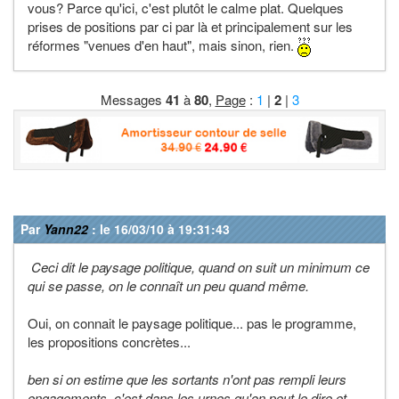
vous? Parce qu'ici, c'est plutôt le calme plat. Quelques
prises de positions par ci par là et principalement sur les
réformes "venues d'en haut", mais sinon, rien.
Messages
41
à
80
,
Page
:
1
|
2
|
3
Par
Yann22
: le 16/03/10 à 19:31:43
Ceci dit le paysage politique, quand on suit un minimum ce
qui se passe, on le connaît un peu quand même.
Oui, on connait le paysage politique... pas le programme,
les propositions concrètes...
ben si on estime que les sortants n'ont pas rempli leurs
engagements, c'est dans les urnes qu'on peut le dire et