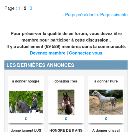
Page
:
1
|
2
|
3
·
Page précédente
·
Page suivante
Pour préserver la qualité de ce forum, vous devez être
membre pour participer à cette discussion..
Il y a actuellement (69 589) membres dans la communauté.
Devenez membre
|
Connectez vous
LES DERNIÈRES ANNONCES
a donner hongre
donation Très
a donner Pure
€
€
€
donne jument LUS
HONGRE DE 8 ANS
A donner cheval