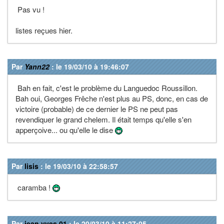
Pas vu !
listes reçues hier.
Par
Yann22
: le 19/03/10 à 19:46:07
Bah en fait, c'est le problème du Languedoc Roussillon.
Bah oui, Georges Frêche n'est plus au PS, donc, en cas de
victoire (probable) de ce dernier le PS ne peut pas
revendiquer le grand chelem. Il était temps qu'elle s'en
apperçoive... ou qu'elle le dise
Par
lisis
: le 19/03/10 à 22:58:57
caramba !
Par
jean yves 01
: le 20/03/10 à 11:27:05