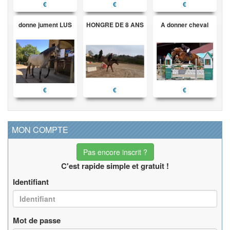
€
€
€
donne jument LUS
HONGRE DE 8 ANS
A donner cheval
€
€
€
MON COMPTE
Pas encore inscrit ?
C'est rapide simple et gratuit !
Identifiant
Mot de passe