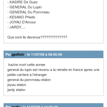
- KASIRE De Guez
- GENERAL Du Lupin
- GENERAL Du Pommeau
- KESAKO Phedo
- JOYAU D'Amour
- JARDY.....
Que sont ils devenus??????????????
Par
gpdloic
: le 11/07/08 à 08:00:56
kazire mort cette annee
general du lupin est revenu a la retraite en france apres une
petite carriere a l'etranger
general du pommeau etalon
joyau etalon
jardy etalon
Par
curly
: le 11/07/08 à 14:02:39