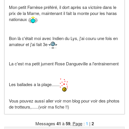
Mon petit Farnèse préféré, il dort après sa victoire dans le
prix de la Marne, maintenant il fait la monte pour les haras
nationaux
Bon là c'était moi avec Indien du Lys, j'ai couru une fois en
amateur et j'ai fait 3e
La c'est ma petit jument Rose Dangueville a l'entrainement
Les ballades a la plage.......
Vous pouvez aussi aller voir mon blog pour voir des photos
de trotteurs,......(voir ma fiche !!)
Messages
41
à
59
,
Page
:
1
|
2