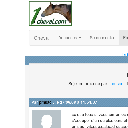
Cheval
Annonces
Se connecter
F
Le 
Sujet commencé par :
pmsac
- 
Par
pmsac
: le 27/06/08 à 11:54:07
salut a tous si vous aimer les
s'occuper d'un ou plusieurs ch
en saut,vitesse,galop,dressage