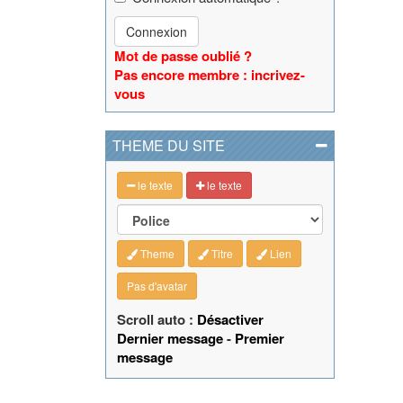
Connexion
Mot de passe oublié ?
Pas encore membre : incrivez-
vous
THEME DU SITE
le texte
le texte
Theme
Titre
Lien
Pas d'avatar
Scroll auto :
Désactiver
Dernier message
-
Premier
message