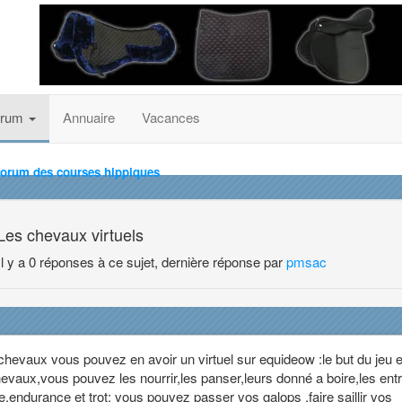
orum
Annuaire
Vacances
forum des courses hippiques
Les chevaux virtuels
Il y a 0 réponses à ce sujet, dernière réponse par
pmsac
 chevaux vous pouvez en avoir un virtuel sur equideow :le but du jeu e
evaux,vous pouvez les nourrir,les panser,leurs donné a boire,les entr
,endurance et trot; vous pouvez passer vos galops ,faire saillir vos