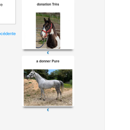
re
donation Très
écédente
€
a donner Pure
€