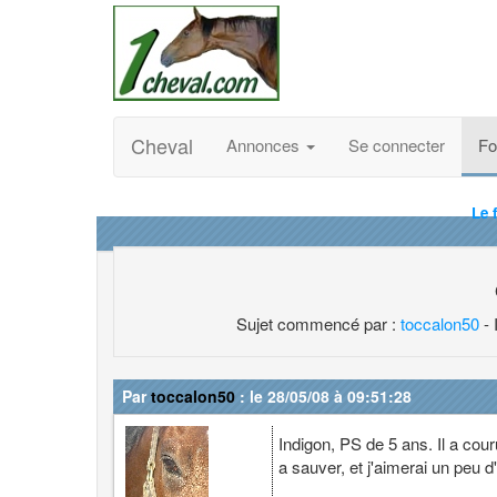
Cheval
Annonces
Se connecter
F
Le 
Sujet commencé par :
toccalon50
- 
Par
toccalon50
: le 28/05/08 à 09:51:28
Indigon, PS de 5 ans. Il a couru
a sauver, et j'aimerai un peu d