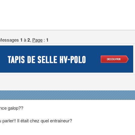
Messages
1
à
2
,
Page
:
1
rance galop??
parler!! Il était chez quel entraineur?