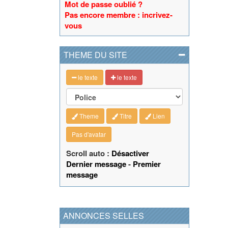
Mot de passe oublié ?
Pas encore membre : incrivez-
vous
THEME DU SITE
le texte
le texte
Theme
Titre
Lien
Pas d'avatar
Scroll auto :
Désactiver
Dernier message
-
Premier
message
ANNONCES SELLES