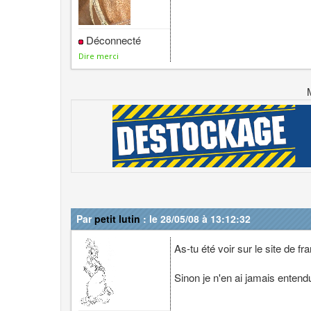
Déconnecté
Dire merci
Par
petit lutin
: le 28/05/08 à 13:12:32
As-tu été voir sur le site de f
Sinon je n'en ai jamais entendu 