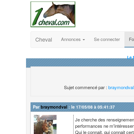
Cheval
Annonces
Se connecter
F
Le 
Sujet commencé par :
braymondval
Par
braymondval
: le 17/05/08 à 05:41:37
Je cherche des renseignements
performances ne m'intéressen
Qui le connait, qui connait cer