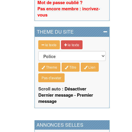
Mot de passe oublié ?
Pas encore membre : incrivez-
vous
THEME DU SITE
le texte
le texte
Theme
Titre
Lien
Pas d'avatar
Scroll auto :
Désactiver
Dernier message
-
Premier
message
ANNONCES SELLES