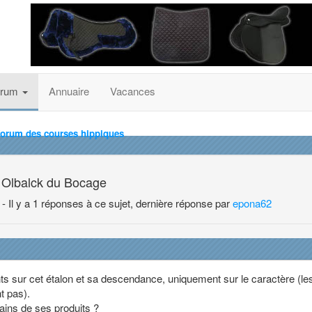
orum
Annuaire
Vacances
forum des courses hippiques
Olbalck du Bocage
- Il y a 1 réponses à ce sujet, dernière réponse par
epona62
 sur cet étalon et sa descendance, uniquement sur le caractère (le
t pas).
tains de ses produits ?