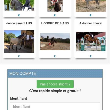
€
€
€
donne jument LUS
HONGRE DE 8 ANS
A donner cheval
€
€
€
MON COMPTE
Pas encore inscrit ?
C'est rapide simple et gratuit !
Identifiant