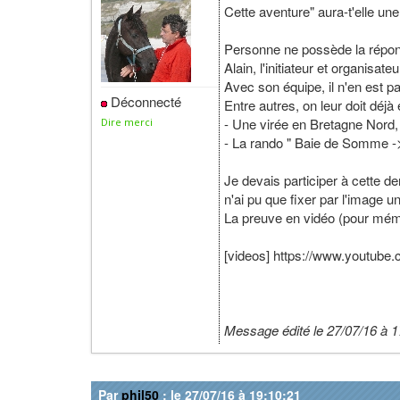
Cette aventure" aura-t'elle u
Personne ne possède la répon
Alain, l'initiateur et organisat
Avec son équipe, il n'en est p
Déconnecté
Entre autres, on leur doit déjà 
- Une virée en Bretagne Nord,
Dire merci
- La rando " Baie de Somme -
Je devais participer à cette d
n'ai pu que fixer par l'image u
La preuve en vidéo (pour mémo
[videos] https://www.youtub
Message édité le 27/07/16 à 1
Par
phil50
: le 27/07/16 à 19:10:21