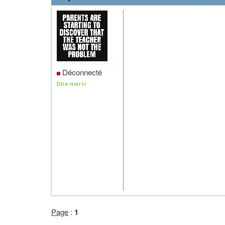
Déconnecté
Dire merci
Page
:
1