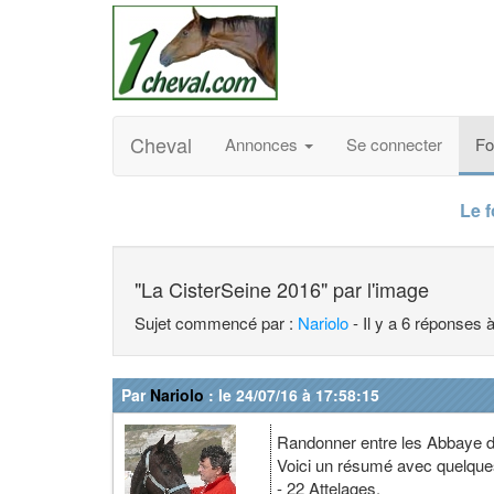
Cheval
Annonces
Se connecter
F
Le 
"La CisterSeine 2016" par l'image
Sujet commencé par :
Nariolo
- Il y a 6 réponses 
Par
Nariolo
: le 24/07/16 à 17:58:15
Randonner entre les Abbaye de 
Voici un résumé avec quelques 
- 22 Attelages,