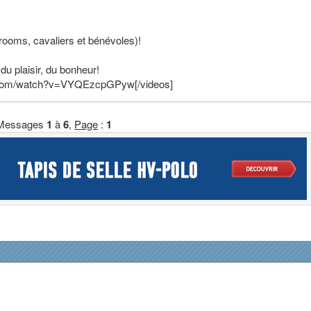
rooms, cavaliers et bénévoles)!
u plaisir, du bonheur!
e.com/watch?v=VYQEzcpGPyw[/videos]
Messages
1
à
6
,
Page
:
1