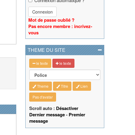
Connexion automatique ?
Connexion
Mot de passe oublié ?
Pas encore membre : incrivez-
vous
THEME DU SITE
le texte
le texte
Theme
Titre
Lien
Pas d'avatar
Scroll auto :
Désactiver
Dernier message
-
Premier
message