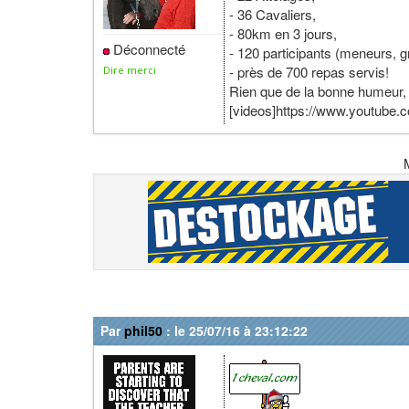
- 36 Cavaliers,
- 80km en 3 jours,
Déconnecté
- 120 participants (meneurs, g
- près de 700 repas servis!
Dire merci
Rien que de la bonne humeur, d
[videos]https://www.youtub
Par
phil50
: le 25/07/16 à 23:12:22