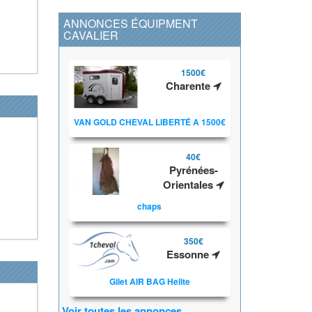
ANNONCES ÉQUIPMENT
CAVALIER
1500€
Charente
VAN GOLD CHEVAL LIBERTÉ A 1500€
40€
Pyrénées-
Orientales
chaps
350€
Essonne
Gilet AIR BAG Helite
Voir toutes les annonces