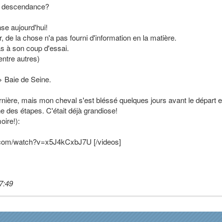
ne descendance?
se aujourd'hui!
eur, de la chose n'a pas fourni d'information en la matière.
as à son coup d'essai.
entre autres)
> Baie de Seine.
ernière, mais mon cheval s'est bléssé quelques jours avant le départ et
ne des étapes. C'était déjà grandiose!
ire!):
e.com/watch?v=x5J4kCxbJ7U [/videos]
7:49