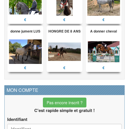
€
€
€
donne jument LUS
HONGRE DE 8 ANS
A donner cheval
€
€
€
MON COMPTE
Pas encore inscrit ?
C'est rapide simple et gratuit !
Identifiant