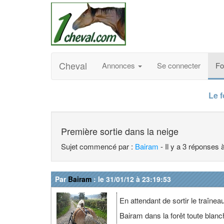
Cheval
Annonces
Se connecter
F
Le 
Première sortie dans la neige
Sujet commencé par :
Bairam
- Il y a 3 réponses 
Par
Bairam
: le 31/01/12 à 23:19:53
En attendant de sortir le traînea
Bairam dans la forêt toute blan