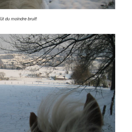
ffût du moindre bruit
!