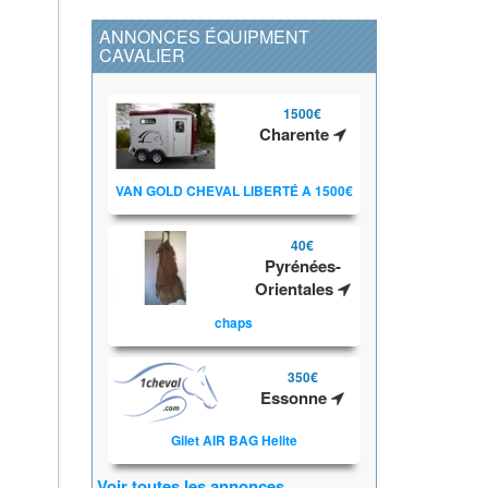
ANNONCES ÉQUIPMENT
CAVALIER
1500€
Charente
VAN GOLD CHEVAL LIBERTÉ A 1500€
40€
Pyrénées-
Orientales
chaps
350€
Essonne
Gilet AIR BAG Helite
Voir toutes les annonces