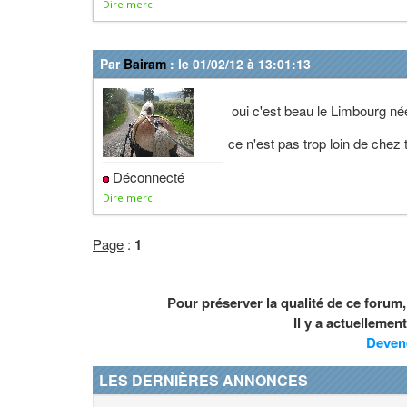
Dire merci
Par
Bairam
: le 01/02/12 à 13:01:13
oui c'est beau le Limbourg né
ce n'est pas trop loin de chez t
Déconnecté
Dire merci
Page
:
1
Pour préserver la qualité de ce forum
Il y a actuelleme
Deven
LES DERNIÈRES ANNONCES