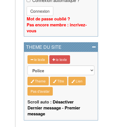
Connexion automatique ?
Connexion
Mot de passe oublié ?
Pas encore membre : incrivez-
vous
THEME DU SITE
le texte
le texte
Theme
Titre
Lien
Pas d'avatar
Scroll auto :
Désactiver
Dernier message
-
Premier
message