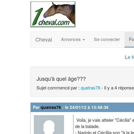
Cheval
Annonces
Se connecter
F
Le 
Jusqu'à quel âge???
Sujet commencé par :
quatras76
- Il y a 4 répons
Par
quatras76
: le 24/01/12 à 13:48:36
Voila, je vais atteler "Cécilia"
de la balade.
- Nariolo et Céciliia son "à la le