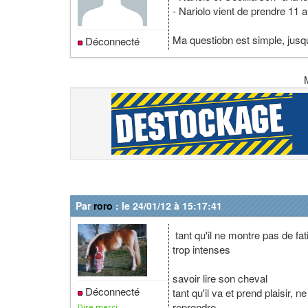
- Nariolo vient de prendre 11 a
Ma questiobn est simple, jusqu
Déconnecté
Par
roro
: le 24/01/12 à 15:17:41
tant qu'il ne montre pas de fa
trop intenses
savoir lire son cheval
Déconnecté
tant qu'il va et prend plaisir, n
reprendre.
Dire merci