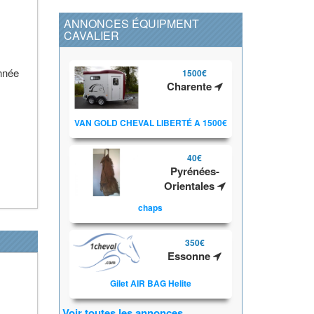
ANNONCES ÉQUIPMENT
CAVALIER
année
1500€
Charente
VAN GOLD CHEVAL LIBERTÉ A 1500€
40€
Pyrénées-
Orientales
chaps
350€
Essonne
Gilet AIR BAG Helite
Voir toutes les annonces