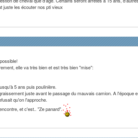
estion de cheval que d'age. Certains seront arretés à 15 ans, d'autre
aut juste les écouter nos pti vieux
possible!
rement, elle va très bien et est très bien "mise":
usqu'à 5 ans puis poulinière.
graissement juste avant le passage du mauvais camion. A l'époque el
efusait qu'on l'approche.
rencontre, et c'est.. "Ze panard".