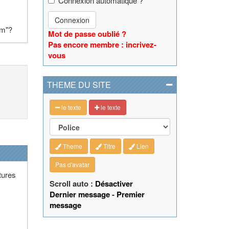
Connexion automatique ?
Connexion
om"?
Mot de passe oublié ?
Pas encore membre : incrivez-
vous
THEME DU SITE
le texte
le texte
Theme
Titre
Lien
Pas d'avatar
tures
Scroll auto :
Désactiver
Dernier message
-
Premier
message