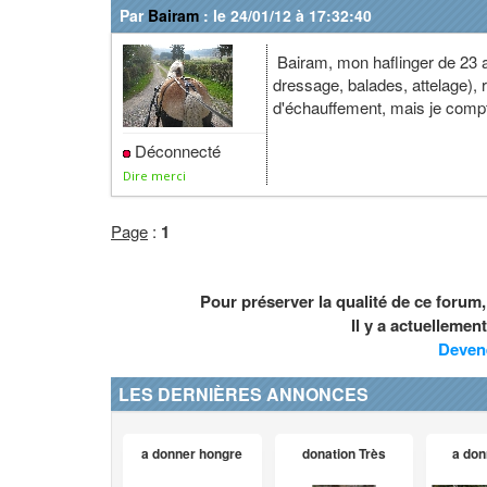
Par
Bairam
: le 24/01/12 à 17:32:40
Bairam, mon haflinger de 23 ans
dressage, balades, attelage), 
d'échauffement, mais je compte 
Déconnecté
Dire merci
Page
:
1
Pour préserver la qualité de ce forum
Il y a actuelleme
Deven
LES DERNIÈRES ANNONCES
a donner hongre
donation Très
a don