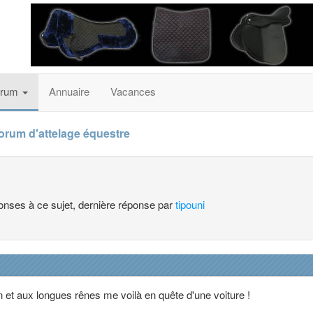
orum
Annuaire
Vacances
forum d'attelage équestre
ponses à ce sujet, dernière réponse par
tipouni
n et aux longues rênes me voilà en quête d'une voiture !