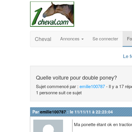
Cheval
Annonces
Se connecter
F
Le 
Quelle voiture pour double poney?
Sujet commencé par :
emilie100787
- Il y a 17 ré
1 personne suit ce sujet
Par
emilie100787
: le 11/11/11 à 22:23:04
Ma ponette étant ok en tractio