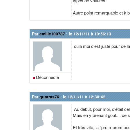
types de voitures.
Autre point remarquable et à 
Par
emilie100787
: le 12/11/11 à 10:56:13
oula moi c'est juste pour de l
Déconnecté
Par
quatras76
: le 12/11/11 à 12:30:42
Au début, pour moi, c'était ce
Mais en y prenant goût.... ce s
Et très vite, la "prom-prom c