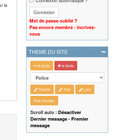
Connexion automatique ?
i la
Connexion
Mot de passe oublié ?
Pas encore membre : incrivez-
vous
THEME DU SITE
le texte
le texte
Theme
Titre
Lien
Pas d'avatar
Scroll auto :
Désactiver
Dernier message
-
Premier
message