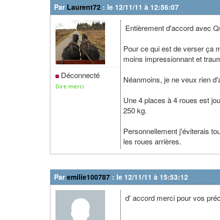
Par
Laurent72
: le 12/11/11 à 12:56:07
Entièrement d'accord avec Q
Pour ce qui est de verser ça m
moins impressionnant et traum
Déconnecté
Néanmoins, je ne veux rien d'
Dire merci
Une 4 places à 4 roues est jou
250 kg.
Personnellement j'éviterais to
les roues arrières.
Par
emilie100787
: le 12/11/11 à 15:53:12
d' accord merci pour vos pré