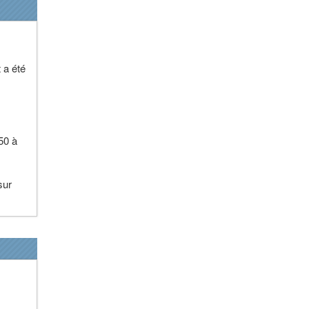
 a été
50 à
sur