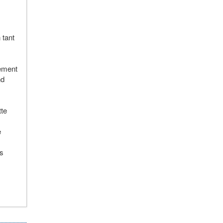
 tant
lement
nd
tte
e
is