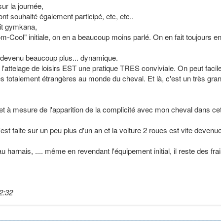
sur la journée,
 ont souhaité également participé, etc, etc..
tit gymkana,
m-Cool" initiale, on en a beaucoup moins parlé. On en fait toujours en
est devenu beaucoup plus... dynamique.
t, l'attelage de loisirs EST une pratique TRES conviviale. On peut faci
s totalement étrangères au monde du cheval. Et là, c'est un très gra
 et à mesure de l'apparition de la complicité avec mon cheval dans ce
st faite sur un peu plus d'un an et la voiture 2 roues est vite devenu
u harnais, .... même en revendant l'équipement initial, il reste des fra
2:32