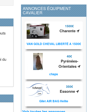
ANNONCES ÉQUIPMENT
CAVALIER
1500€
Charente
buts
VAN GOLD CHEVAL LIBERTÉ A 1500€
40€
i du
Pyrénées-
Orientales
chaps
350€
Essonne
Gilet AIR BAG Helite
Voir toutes les annonces