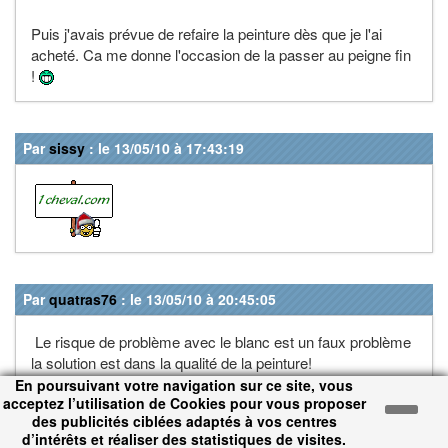
Puis j'avais prévue de refaire la peinture dès que je l'ai
acheté. Ca me donne l'occasion de la passer au peigne fin
!
Par
sissy
: le 13/05/10 à 17:43:19
Par
quatras76
: le 13/05/10 à 20:45:05
Le risque de problème avec le blanc est un faux problème
la solution est dans la qualité de la peinture!
En poursuivant votre navigation sur ce site, vous
acceptez l’utilisation de Cookies pour vous proposer
J'avais repeind ma wagonnette avec des roues blanches et
des publicités ciblées adaptés à vos centres
n'ai jamais eu de pb de salissure. J'avais mis une laque
d’intérêts et réaliser des statistiques de visites.
"blanche martelée".