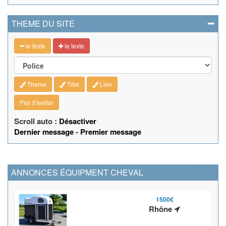
THEME DU SITE
le texte
le texte
Theme
Titre
Lien
Pas d'avatar
Scroll auto :
Désactiver
Dernier message
-
Premier message
ANNONCES ÉQUIPMENT CHEVAL
1500€
Rhône