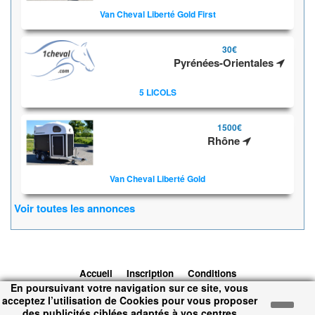
Van Cheval Liberté Gold First
30€
Pyrénées-Orientales
5 LICOLS
1500€
Rhône
Van Cheval Liberté Gold
Voir toutes les annonces
Accueil
Inscription
Conditions
En poursuivant votre navigation sur ce site, vous
d'utilisation
Contacts
© 2026 1cheval.com
Ecurie Virtuelle -
acceptez l’utilisation de Cookies pour vous proposer
Jeu Cheval
des publicités ciblées adaptés à vos centres