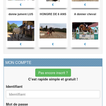
€
€
€
donne jument LUS
HONGRE DE 8 ANS
A donner cheval
€
€
€
MON COMPTE
Pas encore inscrit ?
C'est rapide simple et gratuit !
Identifiant
Mot de passe