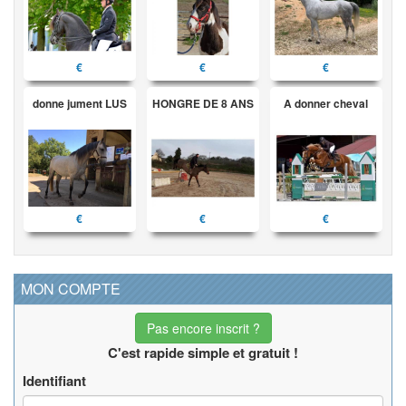
€
€
€
donne jument LUS
HONGRE DE 8 ANS
A donner cheval
€
€
€
MON COMPTE
Pas encore inscrit ?
C'est rapide simple et gratuit !
Identifiant