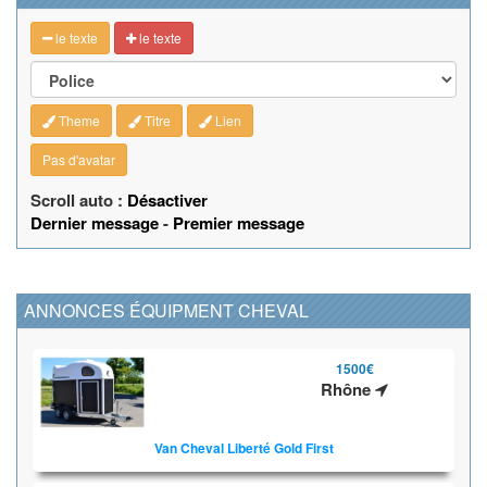
le texte
le texte
Theme
Titre
Lien
Pas d'avatar
Scroll auto :
Désactiver
Dernier message
-
Premier message
ANNONCES ÉQUIPMENT CHEVAL
1500€
Rhône
Van Cheval Liberté Gold First