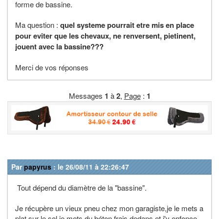
forme de bassine.
Ma question :
quel systeme pourrait etre mis en place
pour eviter que les chevaux, ne renversent, pietinent,
jouent avec la bassine???
Merci de vos réponses
Messages
1
à
2
,
Page
:
1
Par
papyrus
: le 26/08/11 à 22:26:47
Tout dépend du diamètre de la "bassine".
Je récupère un vieux pneu chez mon garagiste,je le mets a
plat sur le sol,je mets du béton frais dedans et j'y enfonce