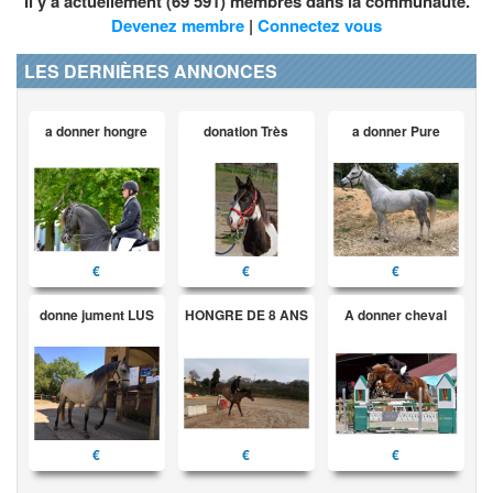
Il y a actuellement (69 591) membres dans la communauté.
Devenez membre
|
Connectez vous
LES DERNIÈRES ANNONCES
a donner hongre
donation Très
a donner Pure
€
€
€
donne jument LUS
HONGRE DE 8 ANS
A donner cheval
€
€
€