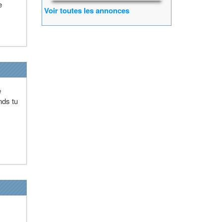
e
Voir toutes les annonces
e
nds tu