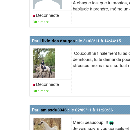
A chaque fois que tu montes, e
habitude à prendre, même un dé
Déconnecté
Dire merci
Par
Llivio des dauges
: le 31/08/11 à 14:44:15
Coucou!! Si finalement tu as dé
demitours, tu te demande pour
stresses moins mais surtout n'
Déconnecté
Dire merci
Par
lamissdu3346
: le 02/09/11 à 11:20:36
Merci beaucoup !!!
Je vais suivre vos conseils et