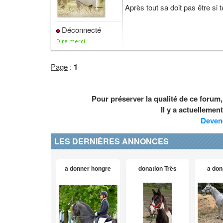
Après tout sa doit pas être si t
Déconnecté
Dire merci
Page
:
1
Pour préserver la qualité de ce forum
Il y a actuelleme
Deven
LES DERNIÈRES ANNONCES
a donner hongre
donation Très
a don