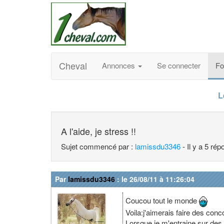
Cheval
Annonces
Se connecter
F
L
A l'aide, je stress !!
Sujet commencé par :
lamissdu3346
- Il y a 5 ré
Par
lamissdu3346
: le 26/08/11 à 11:26:04
Coucou tout le monde
Voila:j'aimerais faire des c
Lorsque je m'entraine sur des p