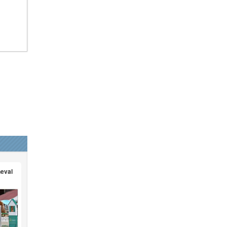
heval