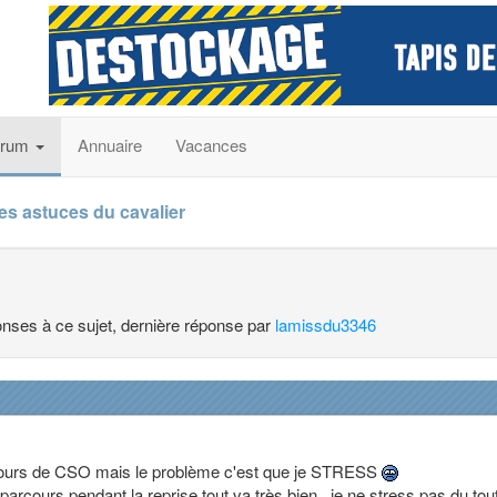
orum
Annuaire
Vacances
es astuces du cavalier
ponses à ce sujet, dernière réponse par
lamissdu3346
oncours de CSO mais le problème c'est que je STRESS
arcours pendant la reprise tout va très bien...je ne stress pas du tou