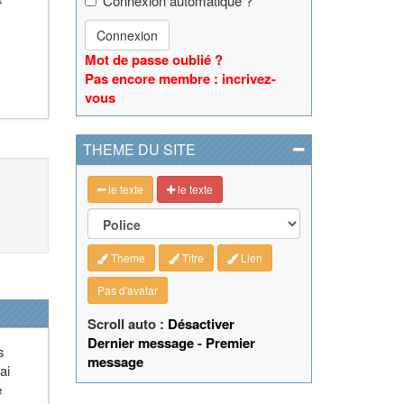
Connexion automatique ?
Connexion
Mot de passe oublié ?
Pas encore membre : incrivez-
vous
THEME DU SITE
le texte
le texte
Theme
Titre
Lien
Pas d'avatar
Scroll auto :
Désactiver
Dernier message
-
Premier
s
message
ai
e