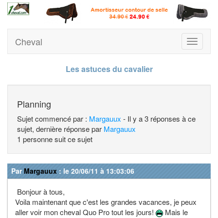
Cheval
Toggle
navigati
Les astuces du cavalier
Planning
Sujet commencé par :
Margauux
- Il y a 3 réponses à ce
sujet, dernière réponse par
Margauux
1 personne suit ce sujet
Par
Margauux
: le 20/06/11 à 13:03:06
Bonjour à tous,
Voila maintenant que c'est les grandes vacances, je peux
aller voir mon cheval Quo Pro tout les jours!
Mais le