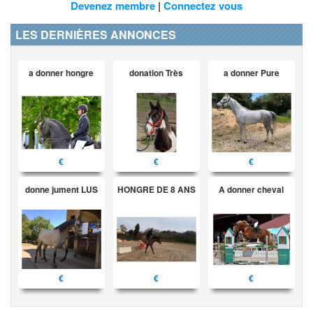
Devenez membre
|
Connectez vous
LES DERNIÈRES ANNONCES
a donner hongre
donation Très
a donner Pure
€
€
€
donne jument LUS
HONGRE DE 8 ANS
A donner cheval
€
€
€