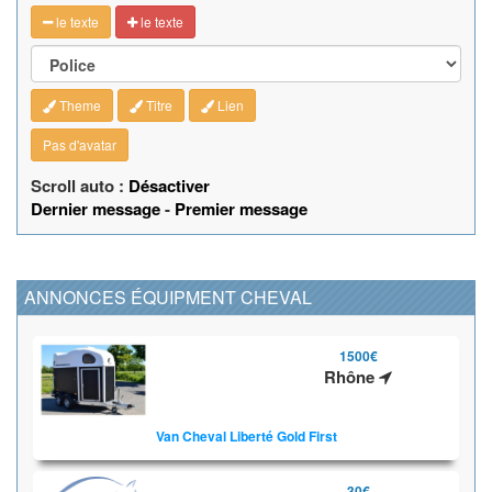
le texte
le texte
Theme
Titre
Lien
Pas d'avatar
Scroll auto :
Désactiver
Dernier message
-
Premier message
ANNONCES ÉQUIPMENT CHEVAL
1500€
Rhône
Van Cheval Liberté Gold First
30€