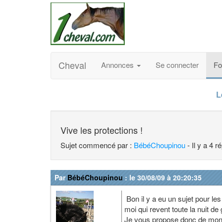
Cheval
Annonces
Se connecter
F
L
Vive les protections !
Sujet commencé par :
BébéChoupinou
- Il y a 4 
Par
BébéChoupinou
: le 30/08/09 à 20:20:35
Bon il y a eu un sujet pour le
moi qui revent toute la nuit d
Je vous propose donc de mont