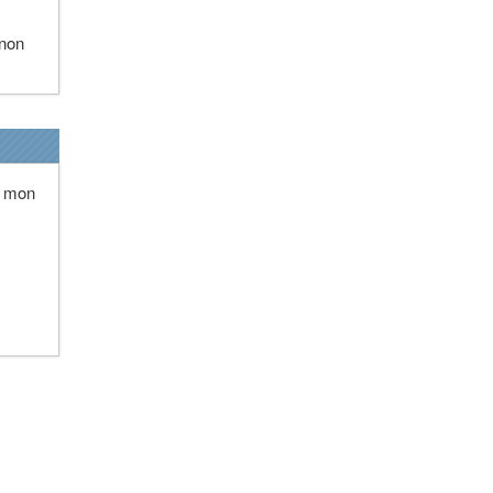
 non
ue mon