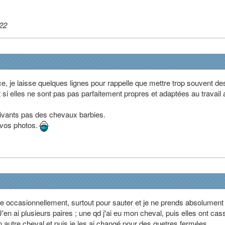
:22
, je laisse quelques lignes pour rappelle que mettre trop souvent de
t si elles ne sont pas pas parfaitement propres et adaptées au travail
ivants pas des chevaux barbies.
e vos photos.
e occasionnellement, surtout pour sauter et je ne prends absolument
en ai plusieurs paires ; une qd j'ai eu mon cheval, puis elles ont cas
on autre cheval et puis je les ai changé pour des guetres fermées.