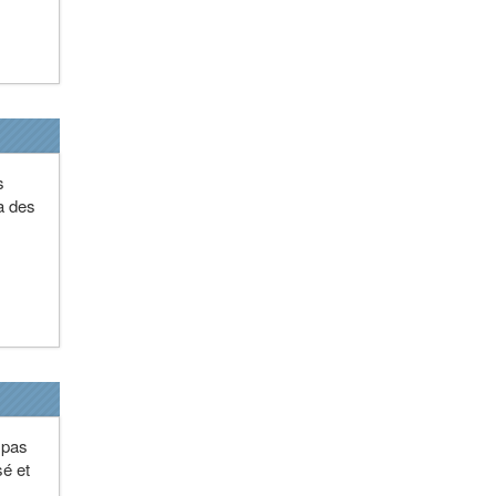
s
 a des
 pas
sé et