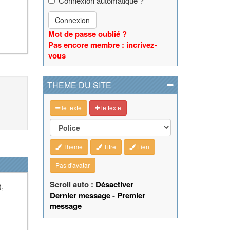
Connexion automatique ?
Connexion
Mot de passe oublié ?
Pas encore membre : incrivez-
vous
THEME DU SITE
le texte
le texte
Theme
Titre
Lien
Pas d'avatar
Scroll auto :
Désactiver
),
Dernier message
-
Premier
message