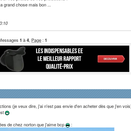
t a grand chose mais bon ...
0:10
Messages
1
à
4
,
Page
:
1
ions (je veux dire, j'ai n'est pas envie d'en acheter dès que j'en vois
ost
ées de chez norton que j'aime bcp
: