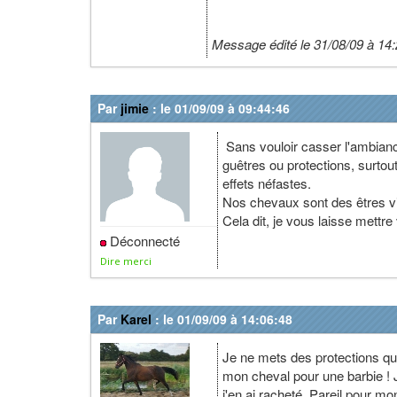
Message édité le 31/08/09 à 14
Par
jimie
: le 01/09/09 à 09:44:46
Sans vouloir casser l'ambiance
guêtres ou protections, surtou
effets néfastes.
Nos chevaux sont des êtres v
Cela dit, je vous laisse mettr
Déconnecté
Dire merci
Par
Karel
: le 01/09/09 à 14:06:48
Je ne mets des protections qu
mon cheval pour une barbie ! J'
j'en ai racheté. Pareil pour m