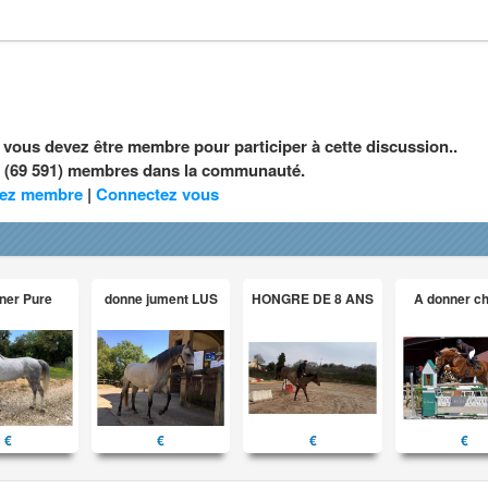
, vous devez être membre pour participer à cette discussion..
nt (69 591) membres dans la communauté.
ez membre
|
Connectez vous
ner Pure
donne jument LUS
HONGRE DE 8 ANS
A donner c
€
€
€
€