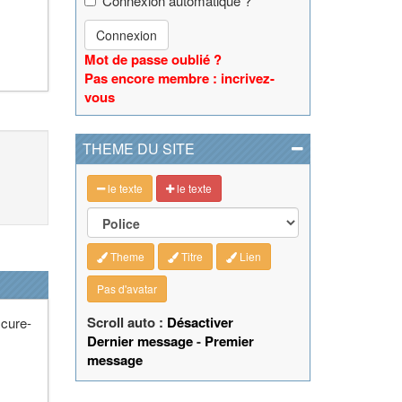
Connexion automatique ?
Connexion
Mot de passe oublié ?
Pas encore membre : incrivez-
vous
THEME DU SITE
le texte
le texte
Theme
Titre
Lien
Pas d'avatar
Scroll auto :
Désactiver
 cure-
Dernier message
-
Premier
message