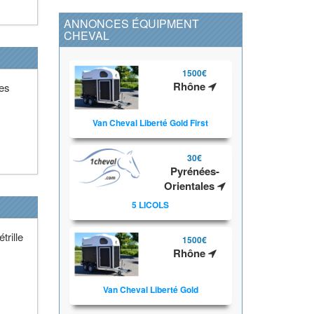
ANNONCES ÉQUIPMENT
CHEVAL
1500€
Rhône
les
Van Cheval Liberté Gold First
30€
Pyrénées-
Orientales
5 LICOLS
trille
1500€
Rhône
Van Cheval Liberté Gold