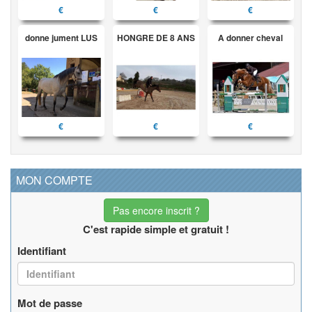
€
€
€
donne jument LUS
HONGRE DE 8 ANS
A donner cheval
€
€
€
MON COMPTE
Pas encore inscrit ?
C'est rapide simple et gratuit !
Identifiant
Mot de passe