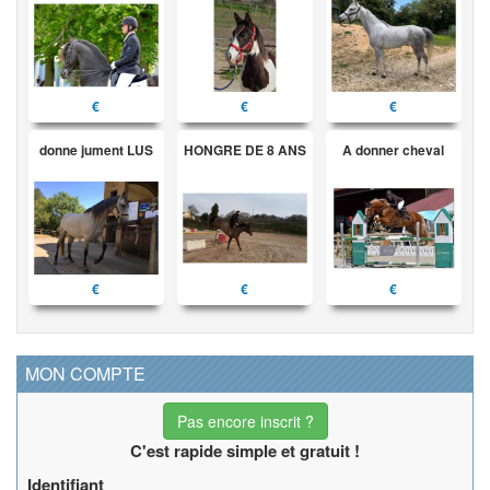
€
€
€
donne jument LUS
HONGRE DE 8 ANS
A donner cheval
€
€
€
MON COMPTE
Pas encore inscrit ?
C'est rapide simple et gratuit !
Identifiant