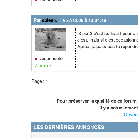
Par
spleen.
: le 27/12/08 à 13:34:18
3 par 3 c'est suffisant pour un
c'est, mais si c'est occasionne
Après, je peux pas te répondre 
Déconnecté
Dire merci
Page
:
1
Pour préserver la qualité de ce forum
Il y a actuelleme
Deven
LES DERNIÈRES ANNONCES