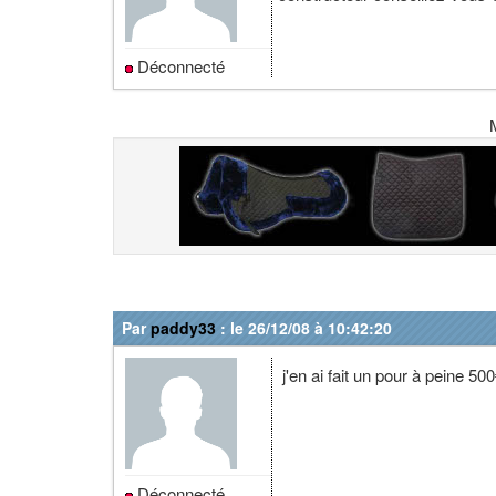
Déconnecté
Par
paddy33
: le 26/12/08 à 10:42:20
j'en ai fait un pour à peine 500
Déconnecté