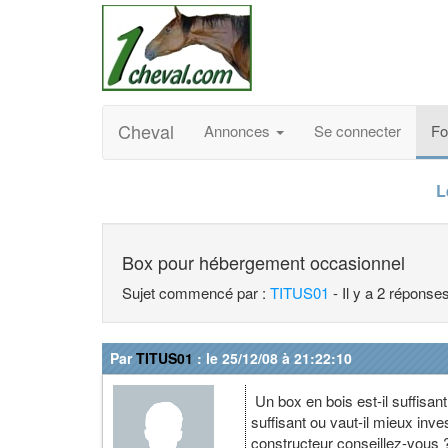
Cheval
Annonces
Se connecter
F
L
Box pour hébergement occasionnel
Sujet commencé par :
TITUS01
- Il y a 2 réponse
Par
TITUS01
: le 25/12/08 à 21:22:10
Un box en bois est-il suffisa
suffisant ou vaut-il mieux inve
constructeur conseillez-vous 