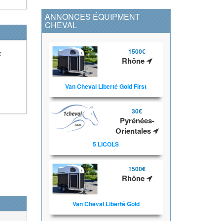
ANNONCES ÉQUIPMENT
CHEVAL
1500€
x
Rhône
Van Cheval Liberté Gold First
30€
Pyrénées-
Orientales
5 LICOLS
1500€
Rhône
Van Cheval Liberté Gold