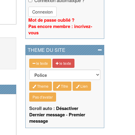
Connexion automatique ?
Connexion
Mot de passe oublié ?
Pas encore membre : incrivez-
vous
THEME DU SITE
le texte
le texte
Theme
Titre
Lien
Pas d'avatar
Scroll auto :
Désactiver
Dernier message
-
Premier
message