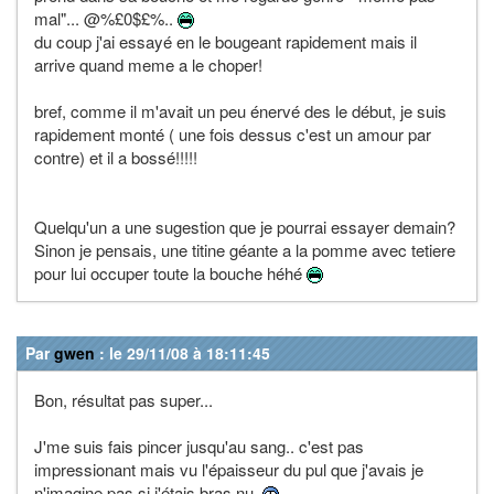
mal"... @%£0$£%..
du coup j'ai essayé en le bougeant rapidement mais il
arrive quand meme a le choper!
bref, comme il m'avait un peu énervé des le début, je suis
rapidement monté ( une fois dessus c'est un amour par
contre) et il a bossé!!!!!
Quelqu'un a une sugestion que je pourrai essayer demain?
Sinon je pensais, une titine géante a la pomme avec tetiere
pour lui occuper toute la bouche héhé
Par
gwen
: le 29/11/08 à 18:11:45
Bon, résultat pas super...
J'me suis fais pincer jusqu'au sang.. c'est pas
impressionant mais vu l'épaisseur du pul que j'avais je
n'imagine pas si j'étais bras nu.