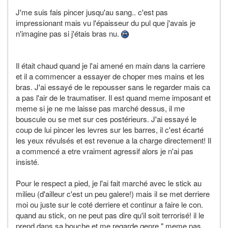
J'me suis fais pincer jusqu'au sang.. c'est pas
impressionant mais vu l'épaisseur du pul que j'avais je
n'imagine pas si j'étais bras nu.
Il était chaud quand je l'ai amené en main dans la carriere
et il a commencer a essayer de choper mes mains et les
bras. J'ai essayé de le repousser sans le regarder mais ca
a pas l'air de le traumatiser. Il est quand meme imposant et
meme si je ne me laisse pas marché dessus, il me
bouscule ou se met sur ces postérieurs. J'ai essayé le
coup de lui pincer les levres sur les barres, il c'est écarté
les yeux révulsés et est revenue a la charge directement! Il
a commencé a etre vraiment agressif alors je n'ai pas
insisté.
Pour le respect a pied, je l'ai fait marché avec le stick au
milieu (d'ailleur c'est un peu galere!) mais il se met derriere
moi ou juste sur le coté derriere et continur a faire le con.
quand au stick, on ne peut pas dire qu'il soit terrorisé! il le
prend dans sa bouche et me regarde genre " meme pas