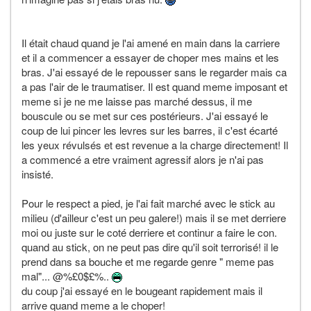
Il était chaud quand je l'ai amené en main dans la carriere
et il a commencer a essayer de choper mes mains et les
bras. J'ai essayé de le repousser sans le regarder mais ca
a pas l'air de le traumatiser. Il est quand meme imposant et
meme si je ne me laisse pas marché dessus, il me
bouscule ou se met sur ces postérieurs. J'ai essayé le
coup de lui pincer les levres sur les barres, il c'est écarté
les yeux révulsés et est revenue a la charge directement! Il
a commencé a etre vraiment agressif alors je n'ai pas
insisté.
Pour le respect a pied, je l'ai fait marché avec le stick au
milieu (d'ailleur c'est un peu galere!) mais il se met derriere
moi ou juste sur le coté derriere et continur a faire le con.
quand au stick, on ne peut pas dire qu'il soit terrorisé! il le
prend dans sa bouche et me regarde genre " meme pas
mal"... @%£0$£%..
du coup j'ai essayé en le bougeant rapidement mais il
arrive quand meme a le choper!