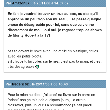
Par
Amazon87
: le 25/11/08 à 14:57:02
En fait je voudrai trouver un truc au box, ou des qu'il
approche un peu trop son museau, il se passe quelque
chose de désagréable pour lui, sans que ca vienne
directement de moi... oui oui, je regarde trop les shows
de Monty Robert a la TV!
passe devant le boxe avec une étrille en plastique, celles
avec les petits picots.
s'il chique tu lui colles sur le nez, c'est pas ta main, et c'est
très désagréable
Par
frederic62
: le 26/11/08 à 08:46:43
Pour le mien au début j'ai pincé sa lèvre sur la barre en
"criant" non ça m'a pris quelques jours, il a arrété
d'essayer, puis un jour il a recommencé j'ai fait pareil
maintenant c'est finis il essaye plus ...