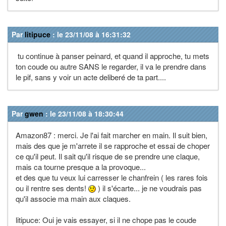
Par
litipuce
: le 23/11/08 à 16:31:32
tu continue à panser peinard, et quand il approche, tu mets
ton coude ou autre SANS le regarder, il va le prendre dans
le pif, sans y voir un acte deliberé de ta part....
Par
gwen
: le 23/11/08 à 18:30:44
Amazon87 : merci. Je l'ai fait marcher en main. Il suit bien,
mais des que je m'arrete il se rapproche et essai de choper
ce qu'il peut. Il sait qu'il risque de se prendre une claque,
mais ca tourne presque a la provoque...
et des que tu veux lui carresser le chanfrein ( les rares fois
ou il rentre ses dents!
) il s'écarte... je ne voudrais pas
qu'il associe ma main aux claques.
litipuce: Oui je vais essayer, si il ne chope pas le coude