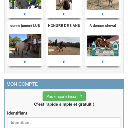
€
€
€
donne jument LUS
HONGRE DE 8 ANS
A donner cheval
€
€
€
MON COMPTE
Pas encore inscrit ?
C'est rapide simple et gratuit !
Identifiant