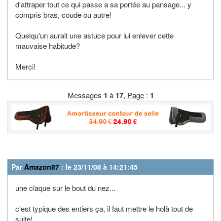
d'attraper tout ce qui passe a sa portée au pansage... y
compris bras, coude ou autre!
Quelqu'un aurait une astuce pour lui enlever cette
mauvaise habitude?
Merci!
Messages
1
à
17
,
Page
:
1
Par
Amazon87
: le 23/11/08 à 14:21:45
une claque sur le bout du nez...
c'est typique des entiers ça, il faut mettre le holà tout de
suite!