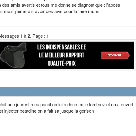
 à des amis avertis et tous me donne se diagnostique : l'abces !
 mais j'aimerais avoir des avis pour la faire murir.
Messages
1
à
2
,
Page
:
1
ait une jument a eu pareil on lui a donc mi le tord nez et ou a ouvert 
et injecter betadine on a fait sa jusque la gerison