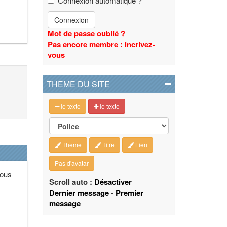
Connexion automatique ?
Connexion
Mot de passe oublié ?
Pas encore membre : incrivez-
vous
THEME DU SITE
le texte
le texte
Theme
Titre
Lien
Pas d'avatar
tous
Scroll auto :
Désactiver
Dernier message
-
Premier
message