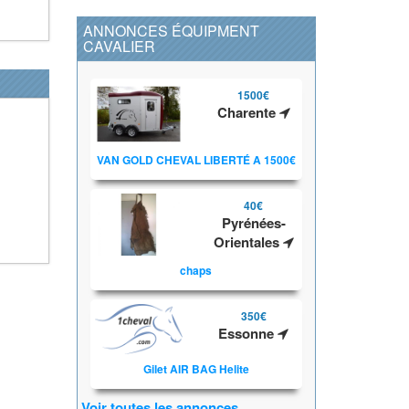
ANNONCES ÉQUIPMENT
CAVALIER
1500€
Charente
VAN GOLD CHEVAL LIBERTÉ A 1500€
40€
Pyrénées-
Orientales
chaps
350€
Essonne
Gilet AIR BAG Helite
Voir toutes les annonces