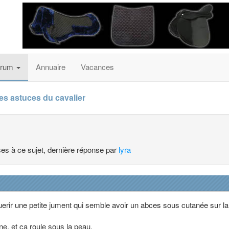
orum
Annuaire
Vacances
es astuces du cavalier
nses à ce sujet, dernière réponse par
lyra
uerir une petite jument qui semble avoir un abces sous cutanée sur la
ine, et ça roule sous la peau.