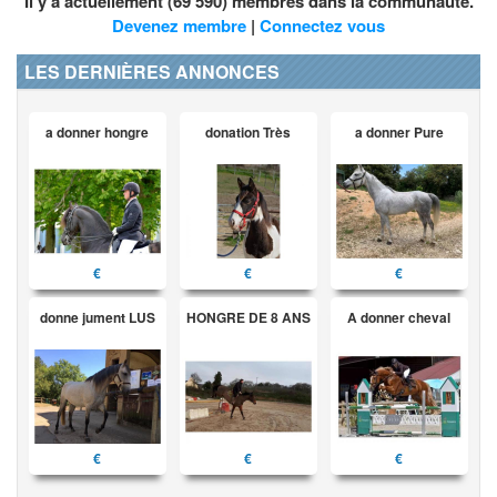
Il y a actuellement (69 590) membres dans la communauté.
Devenez membre
|
Connectez vous
LES DERNIÈRES ANNONCES
a donner hongre
donation Très
a donner Pure
€
€
€
donne jument LUS
HONGRE DE 8 ANS
A donner cheval
€
€
€