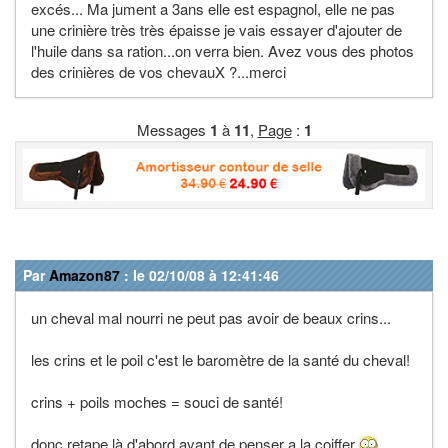
excés... Ma jument a 3ans elle est espagnol, elle ne pas
une crinière très très épaisse je vais essayer d'ajouter de
l'huile dans sa ration...on verra bien. Avez vous des photos
des crinières de vos chevauX ?...merci
Messages
1
à
11
,
Page
:
1
Par
Amazon87
: le 02/10/08 à 12:41:46
un cheval mal nourri ne peut pas avoir de beaux crins...
les crins et le poil c'est le baromètre de la santé du cheval!
crins + poils moches = souci de santé!
donc retape là d'abord avant de penser a la coiffer