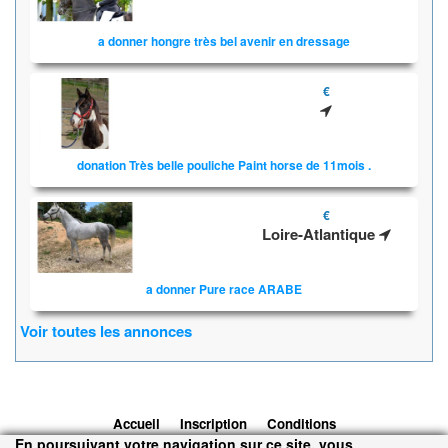
a donner hongre très bel avenir en dressage
€
donation Très belle pouliche Paint horse de 11mois .
€
Loire-Atlantique
a donner Pure race ARABE
Voir toutes les annonces
Accueil
Inscription
Conditions
En poursuivant votre navigation sur ce site, vous
d'utilisation
Contacts
© 2026 1cheval.com
Ecurie Virtuelle -