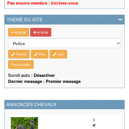
Pas encore membre : incrivez-vous
THEME DU SITE
le texte
le texte
Theme
Titre
Lien
Pas d'avatar
Scroll auto :
Désactiver
Dernier message
-
Premier message
ANNONCES CHEVAUX
€