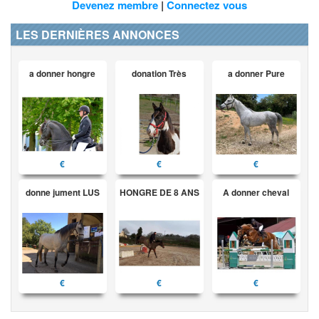
Devenez membre
|
Connectez vous
LES DERNIÈRES ANNONCES
a donner hongre
donation Très
a donner Pure
€
€
€
donne jument LUS
HONGRE DE 8 ANS
A donner cheval
€
€
€