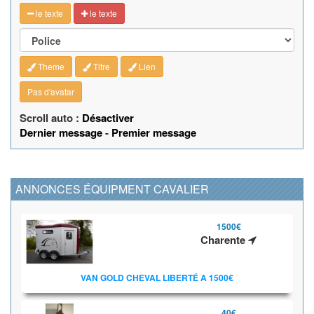
le texte
le texte
Theme
Titre
Lien
Pas d'avatar
Scroll auto :
Désactiver
Dernier message
-
Premier message
ANNONCES ÉQUIPMENT CAVALIER
1500€
Charente
VAN GOLD CHEVAL LIBERTÉ A 1500€
40€