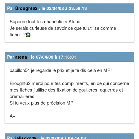
Par
Brought62
: le 02/04/08 à 23:58:13
Superbe tout tes chandeliers Atena!
Je serais curieuse de savoir ce que tu utilise comme
fiche...?
Par
atena
: le 07/04/08 à 17:16:01
papillon54 je regarde le prix et je te dis cela en MP!
Brought62 merci pour tes compliments, en ce qui concerne
mes fiches j'utilise des fixation de goutieres, equerres et
crémaillères:
Si tu veux plus de précision MP
A+
Par
jaliscko39
: le 03/07/09 à 09:44:03