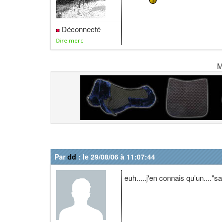
Déconnecté
Dire merci
M
Par
dd
: le 29/08/06 à 11:07:44
euh.....j'en connais qu'un...."s