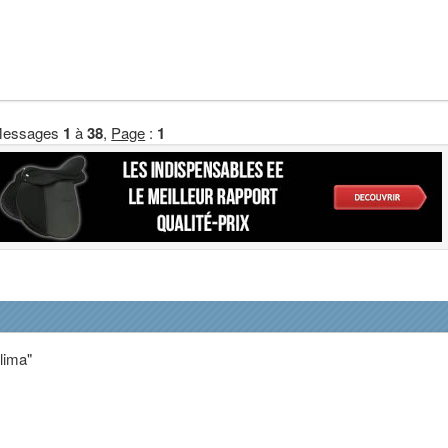
essages
1
à
38
,
Page
:
1
alima"