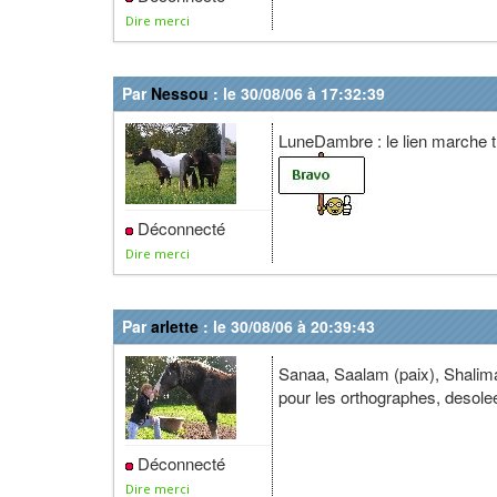
Dire merci
Par
Nessou
: le 30/08/06 à 17:32:39
LuneDambre : le lien marche t
Déconnecté
Dire merci
Par
arlette
: le 30/08/06 à 20:39:43
Sanaa, Saalam (paix), Shali
pour les orthographes, desolee
Déconnecté
Dire merci