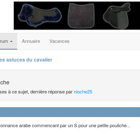
orum
Annuaire
Vacances
es astuces du cavalier
iche
nses à ce sujet, dernière réponse par
nioche25
onnance arabe commencant par un S pour une petite pouliche...