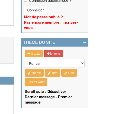
Connexion automatique ?
Connexion
Mot de passe oublié ?
Pas encore membre : incrivez-
vous
THEME DU SITE
le texte
le texte
Theme
Titre
Lien
Pas d'avatar
Scroll auto :
Désactiver
Dernier message
-
Premier
message