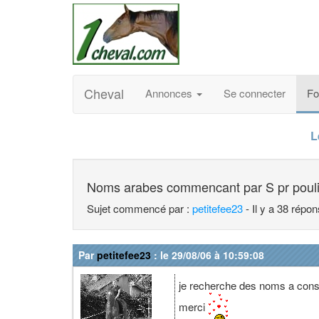
Cheval
Annonces
Se connecter
F
L
Noms arabes commencant par S pr poul
Sujet commencé par :
petitefee23
- Il y a 38 répo
Par
petitefee23
: le 29/08/06 à 10:59:08
je recherche des noms a cons
merci