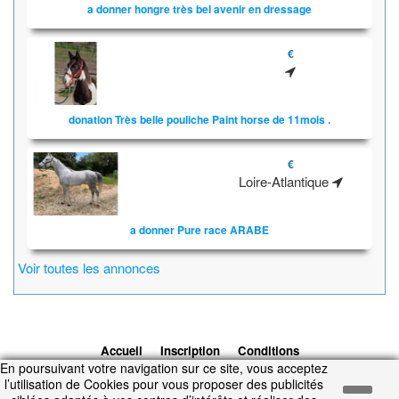
a donner hongre très bel avenir en dressage
€
donation Très belle pouliche Paint horse de 11mois .
€
Loire-Atlantique
a donner Pure race ARABE
Voir toutes les annonces
Accueil
Inscription
Conditions
En poursuivant votre navigation sur ce site, vous acceptez
d'utilisation
Contacts
© 2026 1cheval.com
Ecurie Virtuelle -
l’utilisation de Cookies pour vous proposer des publicités
Jeu Cheval