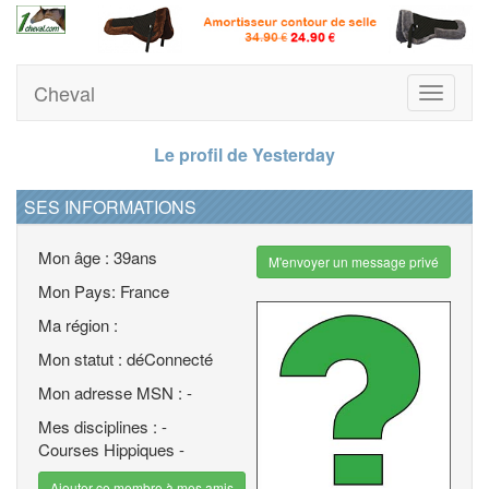
Cheval
Toggle
navigati
Le profil de Yesterday
SES INFORMATIONS
Mon âge : 39ans
M'envoyer un message privé
Mon Pays: France
Ma région :
Mon statut : déConnecté
Mon adresse MSN : -
Mes disciplines : -
Courses Hippiques -
Ajouter ce membre à mes amis