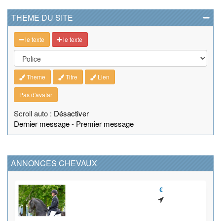
THEME DU SITE
le texte
le texte
Theme
Titre
Lien
Pas d'avatar
Scroll auto :
Désactiver
Dernier message
-
Premier message
ANNONCES CHEVAUX
€