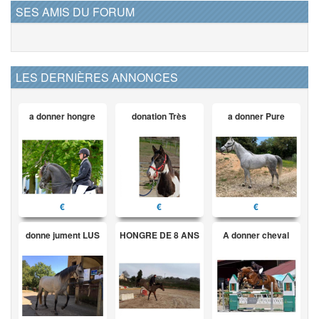
SES AMIS DU FORUM
LES DERNIÈRES ANNONCES
a donner hongre
donation Très
a donner Pure
€
€
€
donne jument LUS
HONGRE DE 8 ANS
A donner cheval