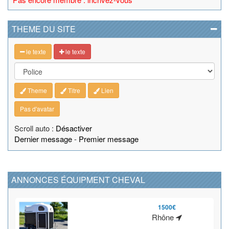
THEME DU SITE
le texte
le texte
Theme
Titre
Lien
Pas d'avatar
Scroll auto :
Désactiver
Dernier message
-
Premier message
ANNONCES ÉQUIPMENT CHEVAL
1500€
Rhône