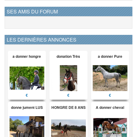
SES AMIS DU FORUM
LES DERNIÈRES ANNONCES
a donner hongre
donation Très
a donner Pure
€
€
€
donne jument LUS
HONGRE DE 8 ANS
A donner cheval