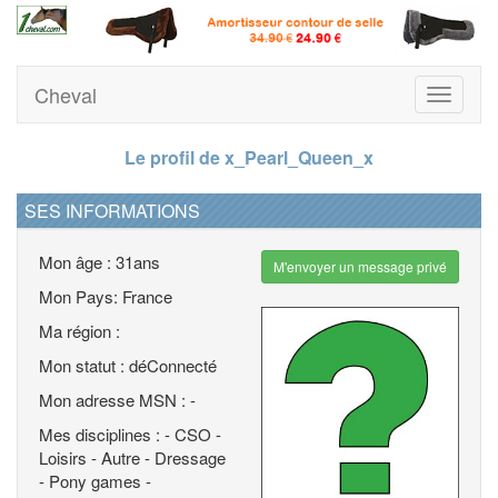
Cheval
Toggle
navigati
Le profil de x_Pearl_Queen_x
SES INFORMATIONS
Mon âge : 31ans
M'envoyer un message privé
Mon Pays: France
Ma région :
Mon statut : déConnecté
Mon adresse MSN : -
Mes disciplines : - CSO -
Loisirs - Autre - Dressage
- Pony games -