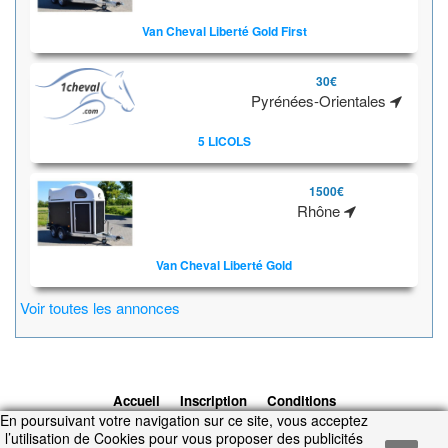
Van Cheval Liberté Gold First
30€
Pyrénées-Orientales
5 LICOLS
1500€
Rhône
Van Cheval Liberté Gold
Voir toutes les annonces
Accueil
Inscription
Conditions
En poursuivant votre navigation sur ce site, vous acceptez
d'utilisation
Contacts
© 2026 1cheval.com
Ecurie Virtuelle -
l’utilisation de Cookies pour vous proposer des publicités
Jeu Cheval