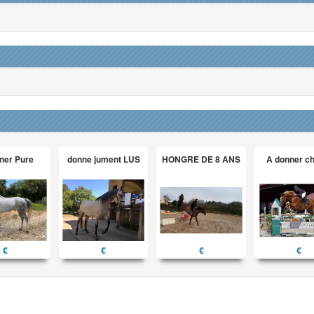
ner Pure
donne jument LUS
HONGRE DE 8 ANS
A donner c
€
€
€
€