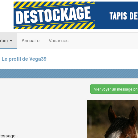
orum
Annuaire
Vacances
Le profil de Vega39
M'envoyer un message pri
ressage -