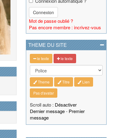
Connexion automatique ?
Connexion
Mot de passe oublié ?
Pas encore membre : incrivez-vous
THEME DU SITE
le texte
le texte
Theme
Titre
Lien
Pas d'avatar
Scroll auto :
Désactiver
Dernier message
-
Premier
message